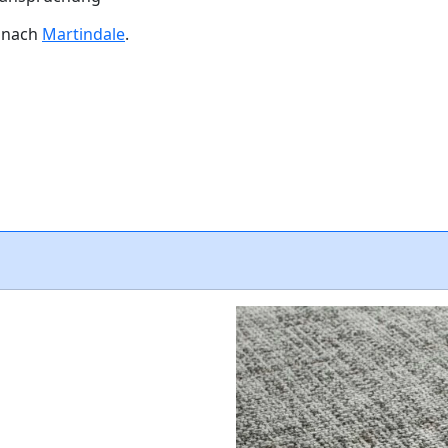
n nach
Martindale
.