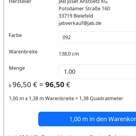
Hersteller
JAB Josef Anstoetz KG
Potsdamer Straße 160
33719 Bielefeld
jabverkauf@jab.de
Farbe
Warenbreite
138,0 cm
Menge
96,50
€ =
96,50
€
x
1,00 m
x
1,38
m Warenbreite =
1,38
Quadratmeter
1,00 m
in den Warenko