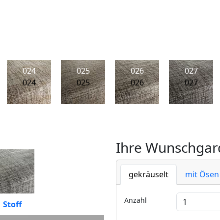
024
025
026
027
024
025
026
027
Ihre Wunschgard
gekräuselt
mit Ösen
Anzahl
Stoff