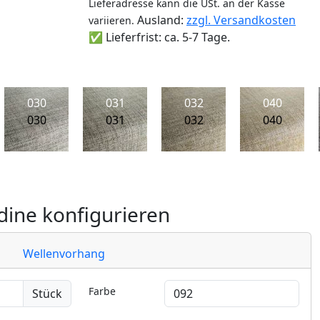
Lieferadresse kann die USt. an der Kasse
Ausland:
zzgl. Versandkosten
variieren.
✅ Lieferfrist: ca. 5-7 Tage.
030
031
032
040
030
031
032
040
ine konfigurieren
Wellenvorhang
Farbe
Stück