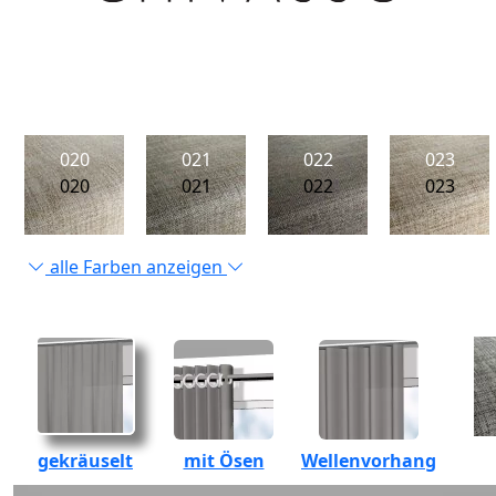
020
021
022
023
020
021
022
023
alle Farben anzeigen
gekräuselt
mit Ösen
Wellenvorhang