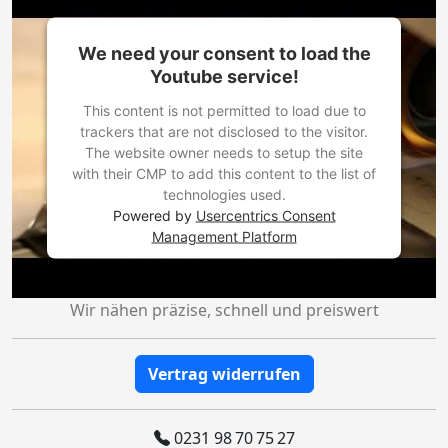
We need your consent to load the
Youtube service!
This content is not permitted to load due to
trackers that are not disclosed to the visitor.
The website owner needs to setup the site
with their CMP to add this content to the list of
technologies used.
Powered by
Usercentrics Consent
Management Platform
Wir nähen präzise, schnell und preiswert
Vertrag widerrufen
0231 98 70 75 27