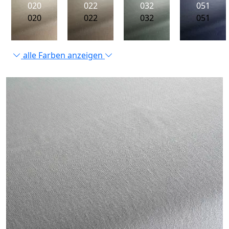
020
022
032
051
020
022
032
051
alle Farben anzeigen