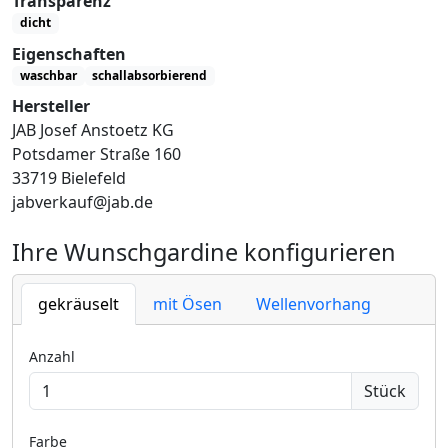
Transparenz
dicht
Eigenschaften
waschbar
schallabsorbierend
Hersteller
JAB Josef Anstoetz KG
Potsdamer Straße 160
33719 Bielefeld
jabverkauf@jab.de
Ihre Wunschgardine konfigurieren
gekräuselt
mit Ösen
Wellenvorhang
Anzahl
Stück
Farbe