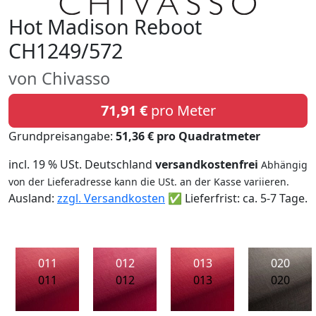
Hot Madison Reboot
CH1249/572
von Chivasso
71,91 €
pro Meter
Grundpreisangabe:
51,36 € pro Quadratmeter
incl. 19 % USt. Deutschland
versandkostenfrei
Abhängig
von der Lieferadresse kann die USt. an der Kasse variieren.
Ausland:
zzgl. Versandkosten
✅ Lieferfrist: ca. 5-7 Tage.
011
012
013
020
011
012
013
020