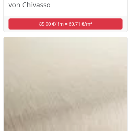
von Chivasso
85,00 €/lfm = 60,71 €/m²