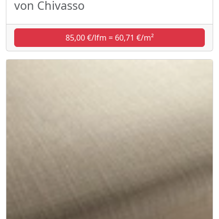
von Chivasso
85,00 €/lfm = 60,71 €/m²