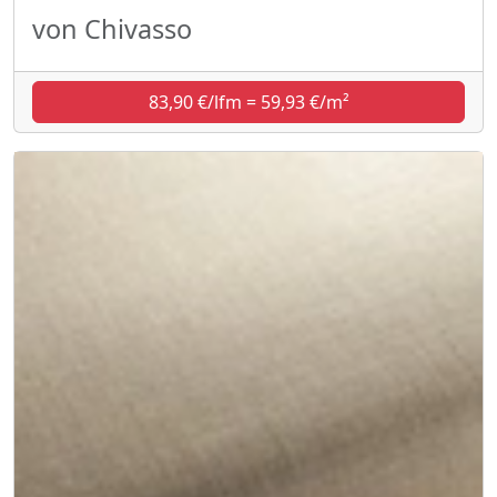
von Chivasso
83,90 €/lfm = 59,93 €/m²