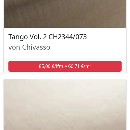
Tango Vol. 2 CH2344/073
von Chivasso
85,00 €/lfm = 60,71 €/m²