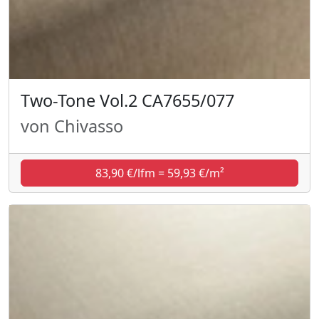
Two-Tone Vol.2 CA7655/077
von Chivasso
83,90 €/lfm = 59,93 €/m²