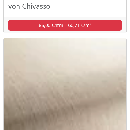
von Chivasso
85,00 €/lfm = 60,71 €/m²