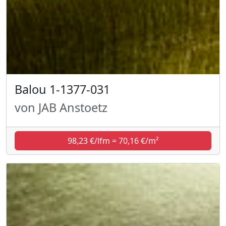
Balou 1-1377-031
von JAB Anstoetz
98,23 €/lfm = 70,16 €/m²