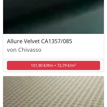
Allure Velvet CA1357/085
von Chivasso
101,90 €/lfm = 72,79 €/m²