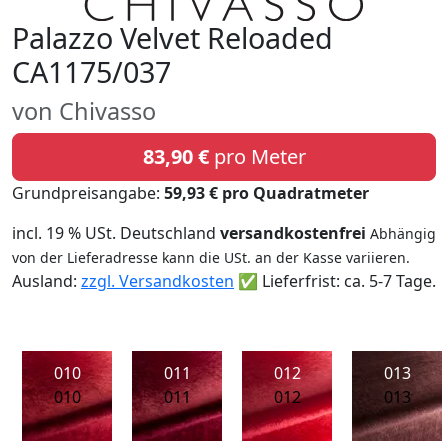
Palazzo Velvet Reloaded
CA1175/037
von Chivasso
83,90 €
pro Meter
Grundpreisangabe:
59,93 € pro Quadratmeter
incl. 19 % USt. Deutschland
versandkostenfrei
Abhängig
von der Lieferadresse kann die USt. an der Kasse variieren.
Ausland:
zzgl. Versandkosten
✅ Lieferfrist: ca. 5-7 Tage.
010
011
012
013
010
011
012
013