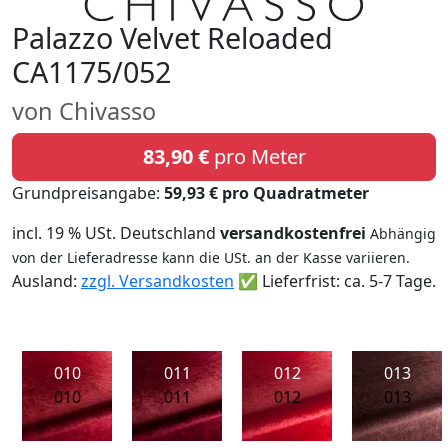
Palazzo Velvet Reloaded
CA1175/052
von Chivasso
83,90 €
pro Meter
Grundpreisangabe:
59,93 € pro Quadratmeter
incl. 19 % USt. Deutschland
versandkostenfrei
Abhängig
von der Lieferadresse kann die USt. an der Kasse variieren.
Ausland:
zzgl. Versandkosten
✅ Lieferfrist: ca. 5-7 Tage.
010
011
012
013
010
011
012
013