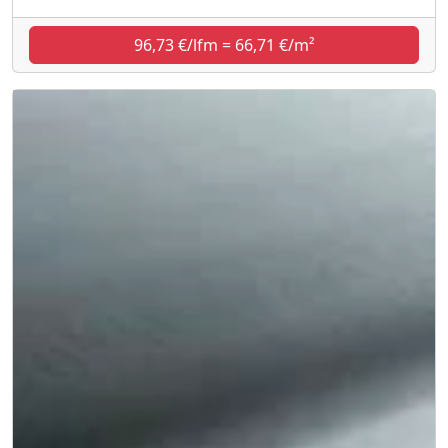
96,73 €/lfm = 66,71 €/m²