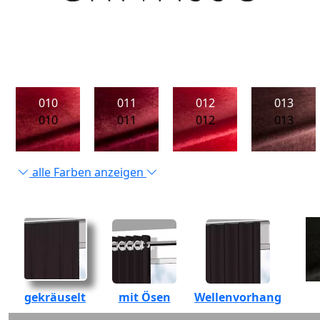
010
011
012
013
010
011
012
013
alle Farben anzeigen
gekräuselt
mit Ösen
Wellenvorhang