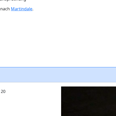
n nach
Martindale
.
120