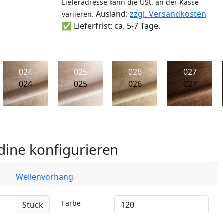
Lieferadresse kann die USt. an der Kasse
Ausland:
zzgl. Versandkosten
variieren.
✅ Lieferfrist: ca. 5-7 Tage.
024
025
026
027
024
025
026
027
ine konfigurieren
Wellenvorhang
Farbe
Stück