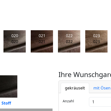
020
021
022
023
020
021
022
023
Ihre Wunschgard
gekräuselt
mit Ösen
Anzahl
Stoff