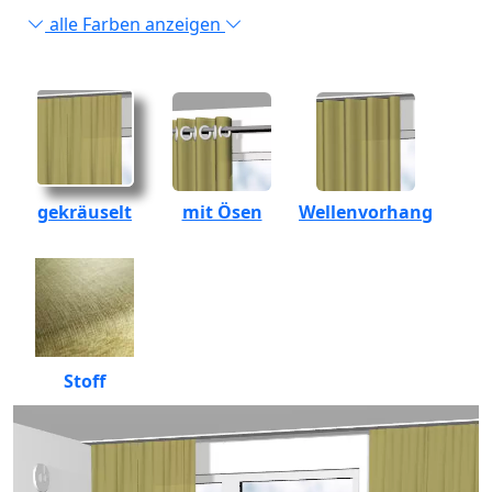
alle Farben anzeigen
gekräuselt
mit Ösen
Wellenvorhang
Stoff