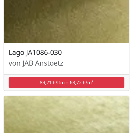
Lago JA1086-030
von JAB Anstoetz
89,21 €/lfm = 63,72 €/m²