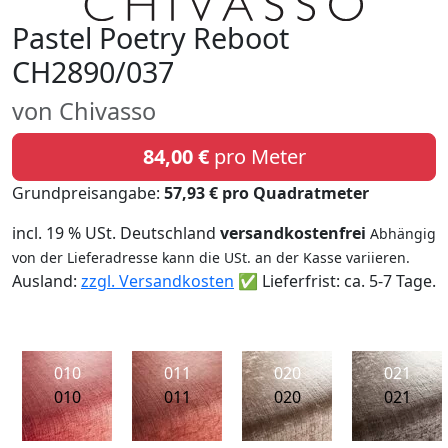
Pastel Poetry Reboot
CH2890/037
von Chivasso
84,00 €
pro Meter
Grundpreisangabe:
57,93 € pro Quadratmeter
incl. 19 % USt. Deutschland
versandkostenfrei
Abhängig
von der Lieferadresse kann die USt. an der Kasse variieren.
Ausland:
zzgl. Versandkosten
✅ Lieferfrist: ca. 5-7 Tage.
010
011
020
021
010
011
020
021