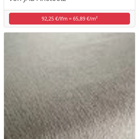
92,25 €/lfm = 65,89 €/m²