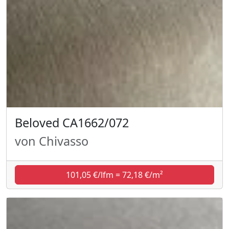
Beloved CA1662/072
von Chivasso
101,05 €/lfm = 72,18 €/m²