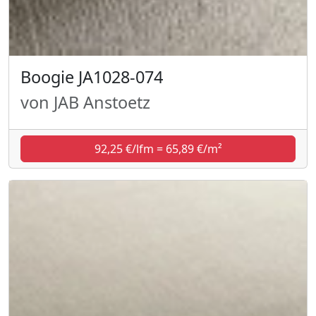
Boogie JA1028-074
von JAB Anstoetz
92,25 €/lfm = 65,89 €/m²