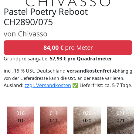
Pastel Poetry Reboot
CH2890/075
von Chivasso
84,00 €
pro Meter
Grundpreisangabe:
57,93 € pro Quadratmeter
incl. 19 % USt. Deutschland
versandkostenfrei
Abhängig
von der Lieferadresse kann die USt. an der Kasse variieren.
Ausland:
zzgl. Versandkosten
✅ Lieferfrist: ca. 5-7 Tage.
010
011
020
021
010
011
020
021