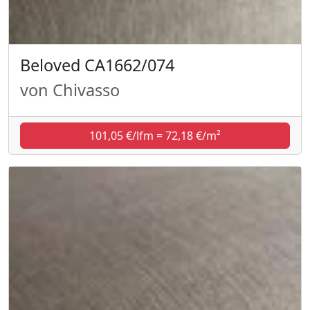
Beloved CA1662/074
von Chivasso
101,05 €/lfm = 72,18 €/m²