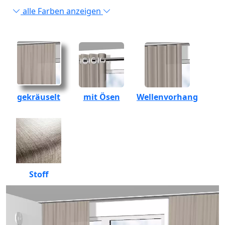
alle Farben anzeigen
gekräuselt
mit Ösen
Wellenvorhang
Stoff