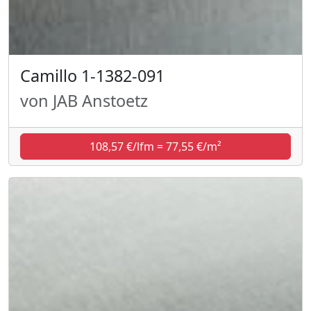
Camillo 1-1382-091
von JAB Anstoetz
108,57 €/lfm = 77,55 €/m²