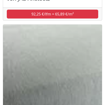
92,25 €/lfm = 65,89 €/m²