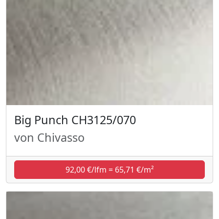
Big Punch CH3125/070
von Chivasso
92,00 €/lfm = 65,71 €/m²