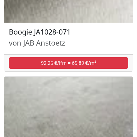
Boogie JA1028-071
von JAB Anstoetz
92,25 €/lfm = 65,89 €/m²