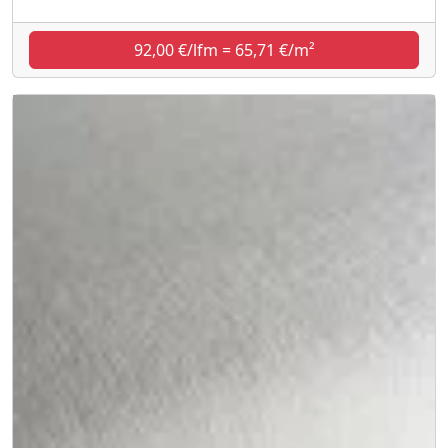
92,00 €/lfm = 65,71 €/m²