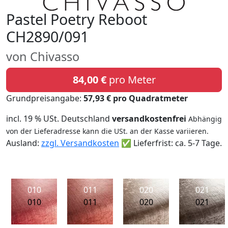
Pastel Poetry Reboot
CH2890/091
von Chivasso
84,00 €
pro Meter
Grundpreisangabe:
57,93 € pro Quadratmeter
incl. 19 % USt. Deutschland
versandkostenfrei
Abhängig
von der Lieferadresse kann die USt. an der Kasse variieren.
Ausland:
zzgl. Versandkosten
✅ Lieferfrist: ca. 5-7 Tage.
010
011
020
021
010
011
020
021