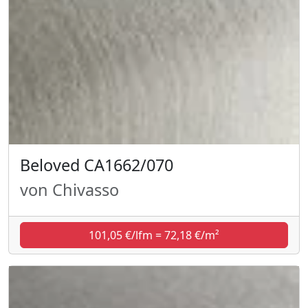
Beloved CA1662/070
von Chivasso
101,05 €/lfm = 72,18 €/m²