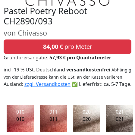
Pastel Poetry Reboot
CH2890/093
von Chivasso
84,00 €
pro Meter
Grundpreisangabe:
57,93 € pro Quadratmeter
incl. 19 % USt. Deutschland
versandkostenfrei
Abhängig
von der Lieferadresse kann die USt. an der Kasse variieren.
Ausland:
zzgl. Versandkosten
✅ Lieferfrist: ca. 5-7 Tage.
010
011
020
021
010
011
020
021