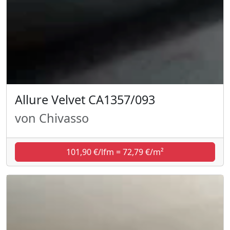
Allure Velvet CA1357/093
von Chivasso
101,90 €/lfm = 72,79 €/m²