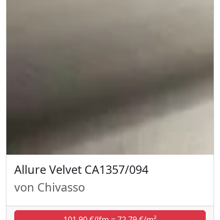
Allure Velvet CA1357/094
von Chivasso
101,90 €/lfm = 72,79 €/m²