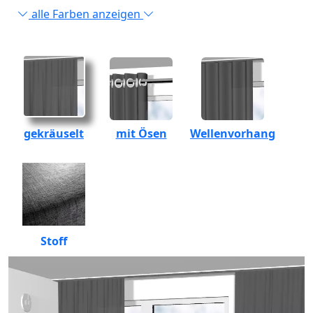
alle Farben anzeigen
gekräuselt
mit Ösen
Wellenvorhang
Stoff