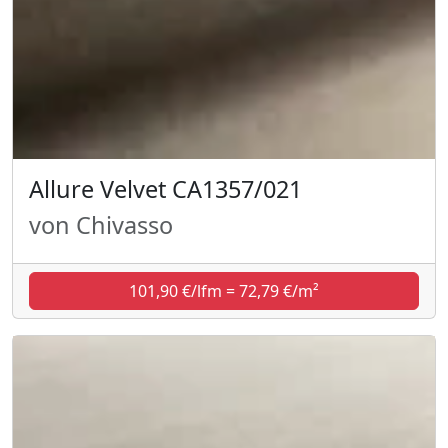
Allure Velvet CA1357/021
von Chivasso
101,90 €/lfm = 72,79 €/m²