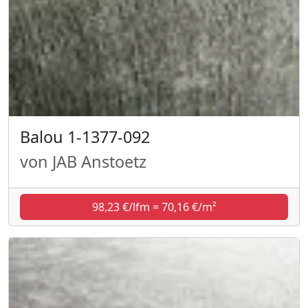
Balou 1-1377-092
von JAB Anstoetz
98,23 €/lfm = 70,16 €/m²