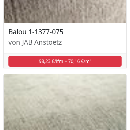
Balou 1-1377-075
von JAB Anstoetz
98,23 €/lfm = 70,16 €/m²