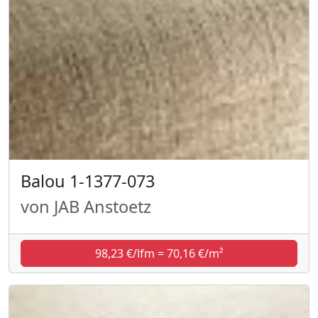
Balou 1-1377-073
von JAB Anstoetz
98,23 €/lfm = 70,16 €/m²