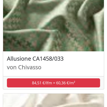
Allusione CA1458/033
von Chivasso
84,51 €/lfm = 60,36 €/m²