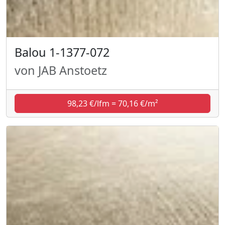
Balou 1-1377-072
von JAB Anstoetz
98,23 €/lfm = 70,16 €/m²