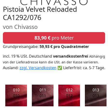
Pistoia Velvet Reloaded
CA1292/076
von Chivasso
83,90 €
pro Meter
Grundpreisangabe:
59,93 € pro Quadratmeter
incl. 19 % USt. Deutschland
versandkostenfrei
Abhängig
von der Lieferadresse kann die USt. an der Kasse variieren.
Ausland:
zzgl. Versandkosten
✅ Lieferfrist: ca. 5-7 Tage.
010
011
012
013
010
011
012
013