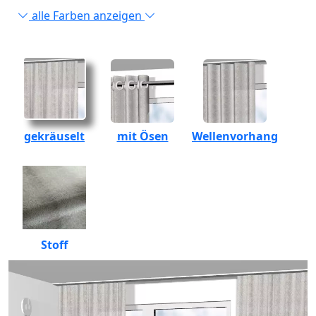
alle Farben anzeigen
gekräuselt
mit Ösen
Wellenvorhang
Stoff