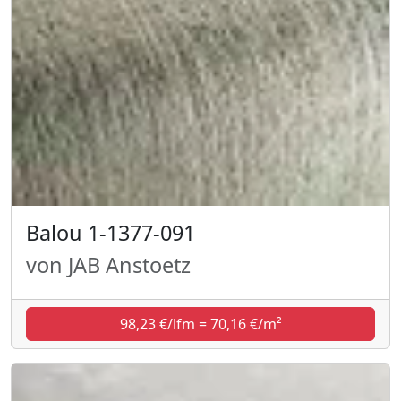
Balou 1-1377-091
von JAB Anstoetz
98,23 €/lfm = 70,16 €/m²