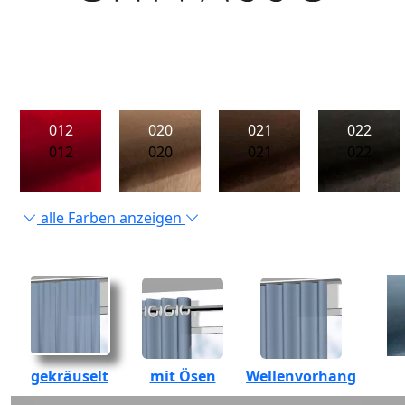
012
020
021
022
012
020
021
022
alle Farben anzeigen
gekräuselt
mit Ösen
Wellenvorhang