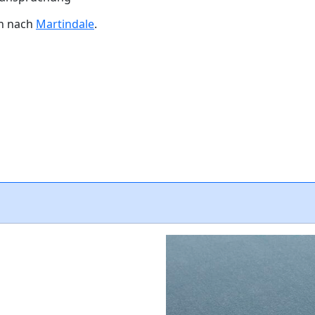
en nach
Martindale
.