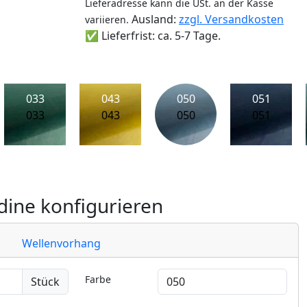
Lieferadresse kann die USt. an der Kasse
Ausland:
zzgl. Versandkosten
variieren.
✅ Lieferfrist: ca. 5-7 Tage.
033
043
050
051
033
043
050
051
ine konfigurieren
Wellenvorhang
Farbe
Stück