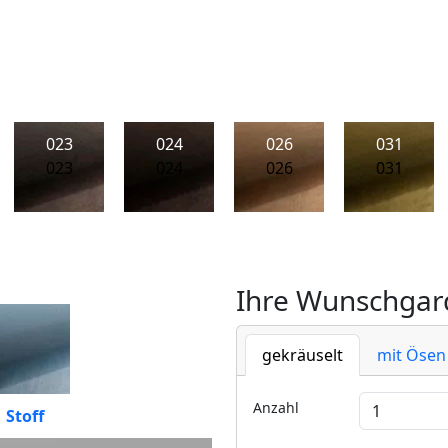
023
024
026
031
023
024
026
031
Ihre Wunschgard
gekräuselt
mit Ösen
Anzahl
Stoff