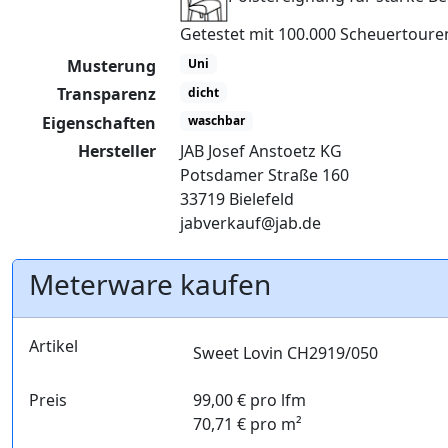
Getestet mit 100.000 Scheuertour
Musterung
Uni
Transparenz
dicht
Eigenschaften
waschbar
Hersteller
JAB Josef Anstoetz KG
Potsdamer Straße 160
33719 Bielefeld
jabverkauf@jab.de
Meterware kaufen
Artikel
Sweet Lovin CH2919/050
Preis
99,00 € pro lfm
70,71 € pro m²