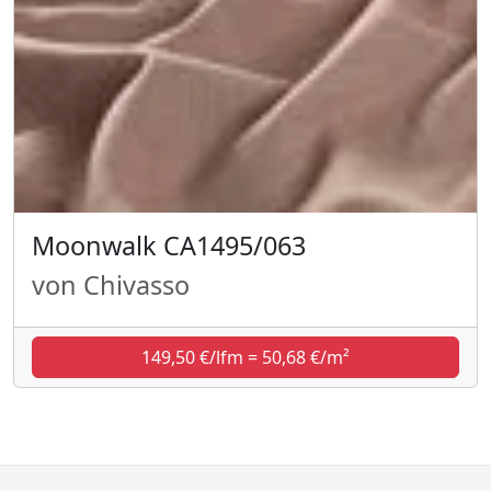
Moonwalk CA1495/063
von Chivasso
149,50 €/lfm = 50,68 €/m²