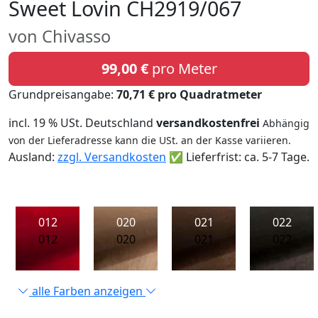
Sweet Lovin CH2919/067
von Chivasso
99,00 €
pro Meter
Grundpreisangabe:
70,71 € pro Quadratmeter
incl. 19 % USt. Deutschland
versandkostenfrei
Abhängig
von der Lieferadresse kann die USt. an der Kasse variieren.
Ausland:
zzgl. Versandkosten
✅ Lieferfrist: ca. 5-7 Tage.
012
020
021
022
012
020
021
022
alle Farben anzeigen