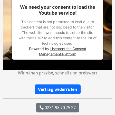
We need your consent to load the
Youtube service!
This content is not permitted to load due to
trackers that are not disclosed to the visitor.
The website owner needs to setup the site
with their CMP to add this content to the list of
technologies used.
Powered by
Usercentrics Consent
Management Platform
Wir nähen präzise, schnell und preiswert
Vertrag widerrufen
0231 98 70 75 27