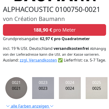
ALPHACOUSTIC 0100750-0021
von Création Baumann
188,90 €
pro Meter
Grundpreisangabe:
62,97 € pro Quadratmeter
incl. 19 % USt. Deutschland
versandkostenfrei
Abhängig
von der Lieferadresse kann die USt. an der Kasse variieren.
Ausland:
zzgl. Versandkosten
✅ Lieferfrist: ca. 5-7 Tage.
0021
0023
0024
0025
0021
0023
0024
0025
alle Farben anzeigen