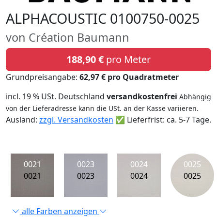
ALPHACOUSTIC 0100750-0025
von Création Baumann
188,90 €
pro Meter
Grundpreisangabe:
62,97 € pro Quadratmeter
incl. 19 % USt. Deutschland
versandkostenfrei
Abhängig
von der Lieferadresse kann die USt. an der Kasse variieren.
Ausland:
zzgl. Versandkosten
✅ Lieferfrist: ca. 5-7 Tage.
0021
0023
0024
0025
0021
0023
0024
0025
alle Farben anzeigen