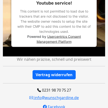
Youtube service!
This content is not permitted to load due to
trackers that are not disclosed to the visitor.
The website owner needs to setup the site
with their CMP to add this content to the list of
technologies used.
Powered by
Usercentrics Consent
Management Platform
Wir nähen präzise, schnell und preiswert
Vertrag widerrufen
0231 98 70 75 27
info@wunschgardine.de
Facebook