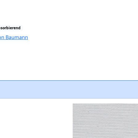
bsorbierend
tion Baumann