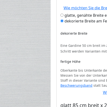
Wie möchten Sie die Br
glatte, genähte Breite 
dekorierte Breite am F
dekorierte Breite
Eine Gardine 50 cm breit im
Schritt werden Varianten mi
fertige Höhe
Oberkante bis Unterkante de
Messen Sie von der Unterkan
Stoff in dieser Variante sin
Beschwerungsband
statt Sa
Wi
glatt 85 cm breit x