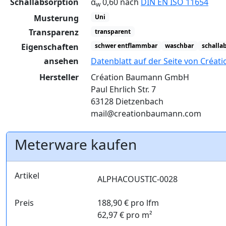
Schallabsorption
α
0,60 nach
DIN EN ISO 11654
w
Musterung
Uni
Transparenz
transparent
Eigenschaften
schwer entflammbar
waschbar
schalla
ansehen
Datenblatt auf der Seite von Créa
Hersteller
Création Baumann GmbH
Paul Ehrlich Str. 7
63128 Dietzenbach
mail@creationbaumann.com
Meterware kaufen
Artikel
ALPHACOUSTIC-0028
Preis
188,90 € pro lfm
62,97 € pro m²