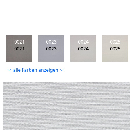
0021
0023
0024
0025
0021
0023
0024
0025
alle Farben anzeigen