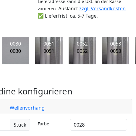
Lieferadresse kann die USt. an der Kasse
Ausland:
zzgl. Versandkosten
variieren.
✅ Lieferfrist: ca. 5-7 Tage.
0030
0051
0052
0053
0030
0051
0052
0053
ine konfigurieren
Wellenvorhang
Farbe
Stück