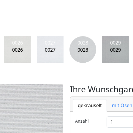
0026
0027
0028
0029
0026
0027
0028
0029
Ihre Wunschgard
gekräuselt
mit Ösen
Anzahl