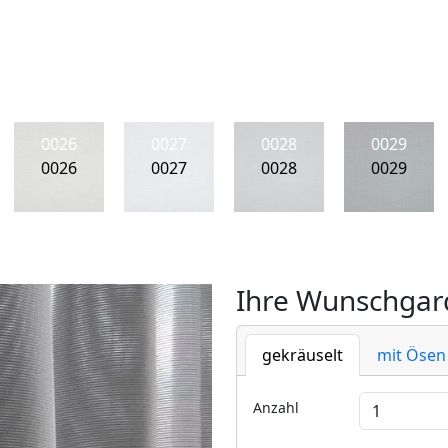
0026
0027
0028
0029
0026
0027
0028
0029
Ihre Wunschgard
gekräuselt
mit Ösen
Anzahl