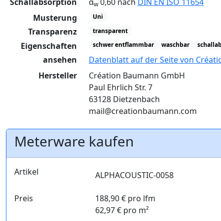
Schallabsorption
α
0,60 nach
DIN EN ISO 11654
w
Musterung
Uni
Transparenz
transparent
Eigenschaften
schwer entflammbar
waschbar
schalla
ansehen
Datenblatt auf der Seite von Créa
Hersteller
Création Baumann GmbH
Paul Ehrlich Str. 7
63128 Dietzenbach
mail@creationbaumann.com
Meterware kaufen
Artikel
ALPHACOUSTIC-0058
Preis
188,90 € pro lfm
62,97 € pro m²