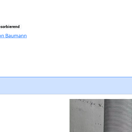
bsorbierend
tion Baumann