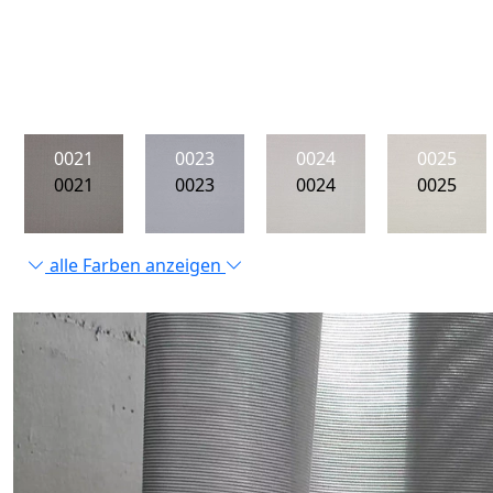
0021
0023
0024
0025
0021
0023
0024
0025
alle Farben anzeigen