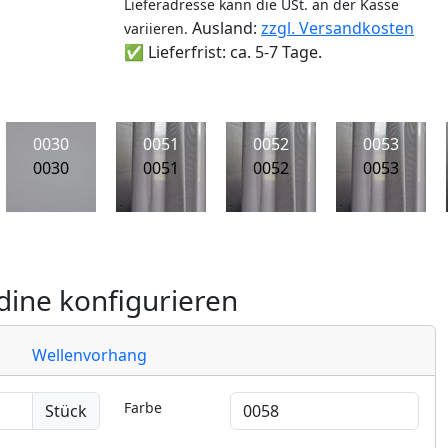
Lieferadresse kann die USt. an der Kasse
Ausland:
zzgl. Versandkosten
variieren.
✅ Lieferfrist: ca. 5-7 Tage.
0030
0051
0052
0053
0030
0051
0052
0053
ine konfigurieren
Wellenvorhang
Farbe
Stück