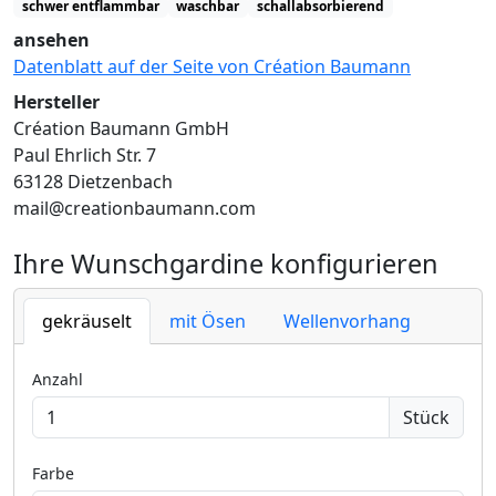
schwer entflammbar
waschbar
schallabsorbierend
ansehen
Datenblatt auf der Seite von Création Baumann
Hersteller
Création Baumann GmbH
Paul Ehrlich Str. 7
63128 Dietzenbach
mail@creationbaumann.com
Ihre Wunschgardine konfigurieren
gekräuselt
mit Ösen
Wellenvorhang
Anzahl
Stück
Farbe