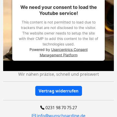
We need your consent to load the
Youtube service!
This content is not permitted to load due to
trackers that are not disclosed to the visitor.
The website owner needs to setup the site
with their CMP to add this content to the list of
technologies used.
Powered by
Usercentrics Consent
Management Platform
Wir nähen präzise, schnell und preiswert
Vertrag widerrufen
0231 98 70 75 27
info@wunschgardine.de