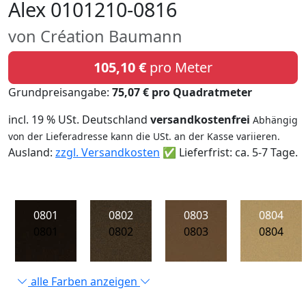
Alex 0101210-0816
von Création Baumann
105,10 €
pro Meter
Grundpreisangabe:
75,07 € pro Quadratmeter
incl. 19 % USt. Deutschland
versandkostenfrei
Abhängig
von der Lieferadresse kann die USt. an der Kasse variieren.
Ausland:
zzgl. Versandkosten
✅ Lieferfrist: ca. 5-7 Tage.
0801
0802
0803
0804
0801
0802
0803
0804
alle Farben anzeigen