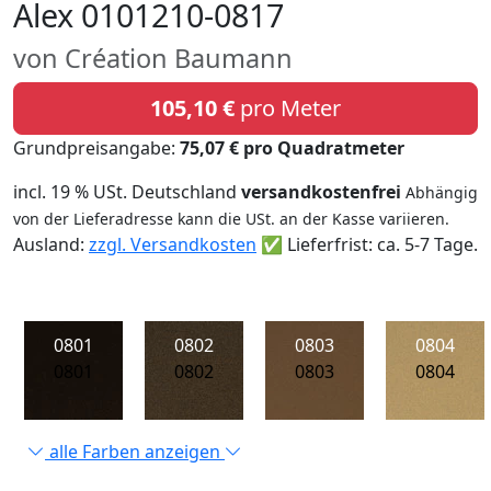
Alex 0101210-0817
von Création Baumann
105,10 €
pro Meter
Grundpreisangabe:
75,07 € pro Quadratmeter
incl. 19 % USt. Deutschland
versandkostenfrei
Abhängig
von der Lieferadresse kann die USt. an der Kasse variieren.
Ausland:
zzgl. Versandkosten
✅ Lieferfrist: ca. 5-7 Tage.
0801
0802
0803
0804
0801
0802
0803
0804
alle Farben anzeigen