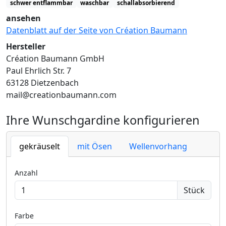
schwer entflammbar
waschbar
schallabsorbierend
ansehen
Datenblatt auf der Seite von Création Baumann
Hersteller
Création Baumann GmbH
Paul Ehrlich Str. 7
63128 Dietzenbach
mail@creationbaumann.com
Ihre Wunschgardine konfigurieren
gekräuselt
mit Ösen
Wellenvorhang
Anzahl
Stück
Farbe