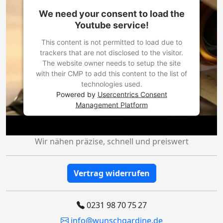
We need your consent to load the
Youtube service!
This content is not permitted to load due to
trackers that are not disclosed to the visitor.
The website owner needs to setup the site
with their CMP to add this content to the list of
technologies used.
Powered by
Usercentrics Consent
Management Platform
Wir nähen präzise, schnell und preiswert
Vertrag widerrufen
0231 98 70 75 27
info@wunschgardine.de