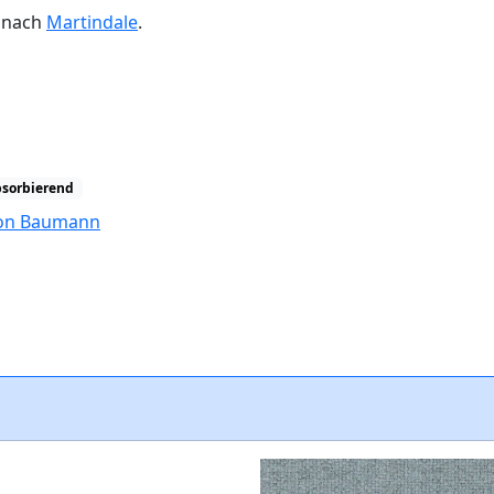
n nach
Martindale
.
bsorbierend
tion Baumann