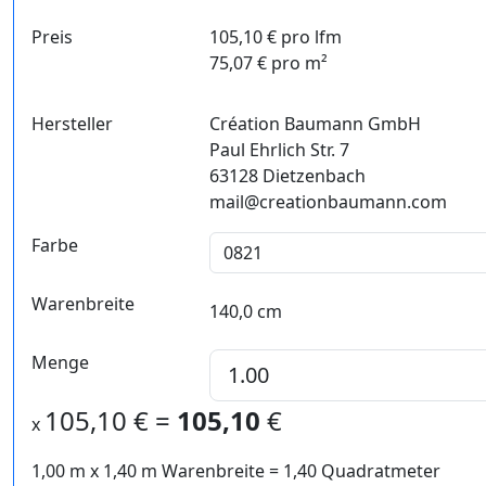
Preis
105,10 € pro lfm
75,07 € pro m²
Hersteller
Création Baumann GmbH
Paul Ehrlich Str. 7
63128 Dietzenbach
mail@creationbaumann.com
Farbe
Warenbreite
140,0 cm
Menge
105,10
€ =
105,10
€
x
1,00 m
x
1,40
m Warenbreite =
1,40
Quadratmeter