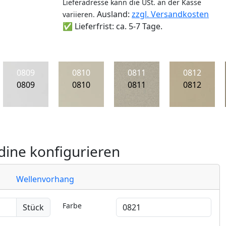
Lieferadresse kann die USt. an der Kasse
Ausland:
zzgl. Versandkosten
variieren.
✅ Lieferfrist: ca. 5-7 Tage.
0809
0810
0811
0812
0809
0810
0811
0812
ine konfigurieren
Wellenvorhang
Farbe
Stück