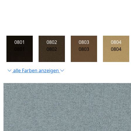
0801
0802
0803
0804
0801
0802
0803
0804
alle Farben anzeigen