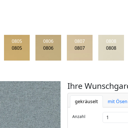
0805
0806
0807
0808
0805
0806
0807
0808
Ihre Wunschgard
gekräuselt
mit Ösen
Anzahl