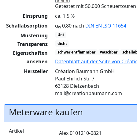
Getestet mit 50.000 Scheuertoure
Einsprung
ca. 1,5 %
Schallabsorption
α
0,80 nach
DIN EN ISO 11654
w
Musterung
Uni
Transparenz
dicht
Eigenschaften
schwer entflammbar
waschbar
schalla
ansehen
Datenblatt auf der Seite von Créa
Hersteller
Création Baumann GmbH
Paul Ehrlich Str. 7
63128 Dietzenbach
mail@creationbaumann.com
Meterware kaufen
Artikel
Alex 0101210-0821