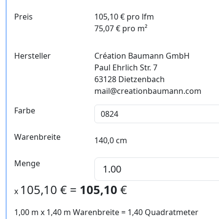
Preis
105,10 € pro lfm
75,07 € pro m²
Hersteller
Création Baumann GmbH
Paul Ehrlich Str. 7
63128 Dietzenbach
mail@creationbaumann.com
Farbe
Warenbreite
140,0 cm
Menge
105,10
€ =
105,10
€
x
1,00 m
x
1,40
m Warenbreite =
1,40
Quadratmeter