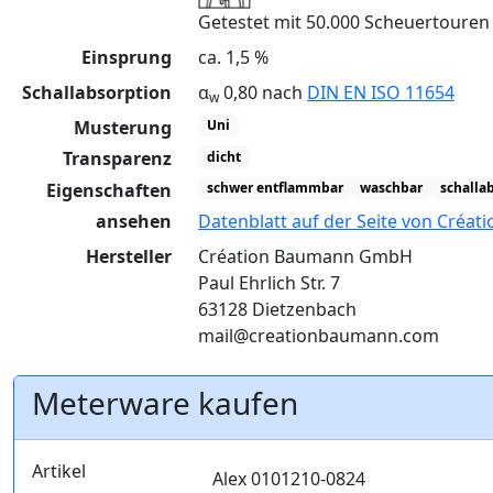
Getestet mit 50.000 Scheuertoure
Einsprung
ca. 1,5 %
Schallabsorption
α
0,80 nach
DIN EN ISO 11654
w
Musterung
Uni
Transparenz
dicht
Eigenschaften
schwer entflammbar
waschbar
schalla
ansehen
Datenblatt auf der Seite von Créa
Hersteller
Création Baumann GmbH
Paul Ehrlich Str. 7
63128 Dietzenbach
mail@creationbaumann.com
Meterware kaufen
Artikel
Alex 0101210-0824