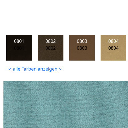
0801
0802
0803
0804
0801
0802
0803
0804
alle Farben anzeigen