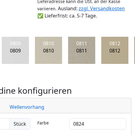
Lieferadresse kann die USt. an der Kasse
Ausland:
zzgl. Versandkosten
variieren.
✅ Lieferfrist: ca. 5-7 Tage.
0809
0810
0811
0812
0809
0810
0811
0812
ine konfigurieren
Wellenvorhang
Farbe
Stück