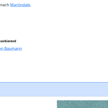
n nach
Martindale
.
bsorbierend
tion Baumann