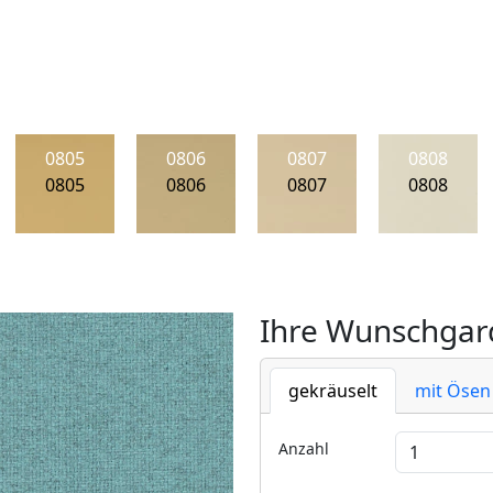
0805
0806
0807
0808
0805
0806
0807
0808
Ihre Wunschgard
gekräuselt
mit Ösen
Anzahl