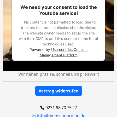
We need your consent to load the
Youtube service!
This content is not permitted to load due to
trackers that are not disclosed to the visitor.
The website owner needs to setup the site
with their CMP to add this content to the list of
technologies used.
Powered by
Usercentrics Consent
Management Platform
Wir nähen präzise, schnell und preiswert
Vertrag widerrufen
0231 98 70 75 27
info@wunschgardine.de