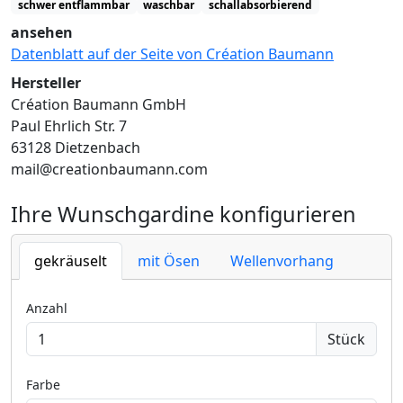
schwer entflammbar
waschbar
schallabsorbierend
ansehen
Datenblatt auf der Seite von Création Baumann
Hersteller
Création Baumann GmbH
Paul Ehrlich Str. 7
63128 Dietzenbach
mail@creationbaumann.com
Ihre Wunschgardine konfigurieren
gekräuselt
mit Ösen
Wellenvorhang
Anzahl
Stück
Farbe