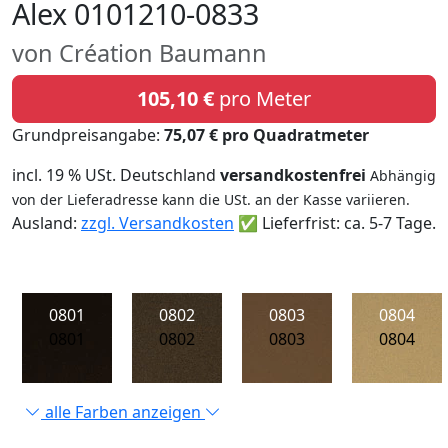
Alex 0101210-0833
von Création Baumann
105,10 €
pro Meter
Grundpreisangabe:
75,07 € pro Quadratmeter
incl. 19 % USt. Deutschland
versandkostenfrei
Abhängig
von der Lieferadresse kann die USt. an der Kasse variieren.
Ausland:
zzgl. Versandkosten
✅ Lieferfrist: ca. 5-7 Tage.
0801
0802
0803
0804
0801
0802
0803
0804
alle Farben anzeigen