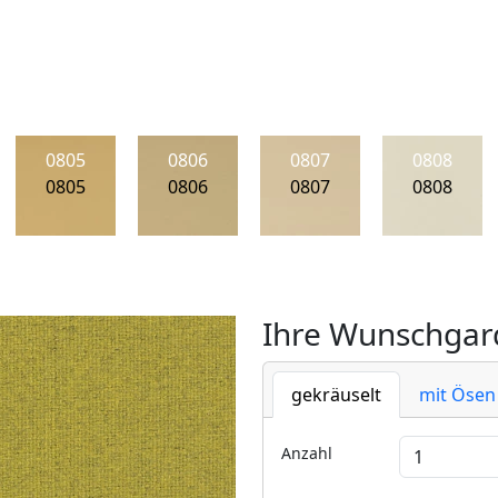
0805
0806
0807
0808
0805
0806
0807
0808
Ihre Wunschgard
gekräuselt
mit Ösen
Anzahl