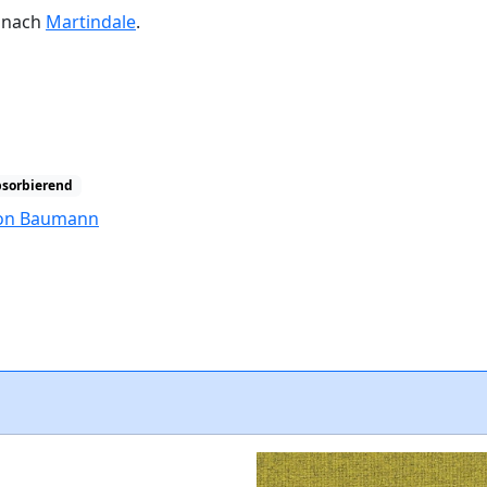
n nach
Martindale
.
bsorbierend
tion Baumann