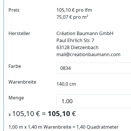
Preis
105,10 € pro lfm
75,07 € pro m²
Hersteller
Création Baumann GmbH
Paul Ehrlich Str. 7
63128 Dietzenbach
mail@creationbaumann.com
Farbe
Warenbreite
140,0 cm
Menge
105,10
€ =
105,10
€
x
1,00 m
x
1,40
m Warenbreite =
1,40
Quadratmeter