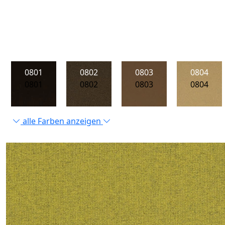
0801
0802
0803
0804
0801
0802
0803
0804
alle Farben anzeigen