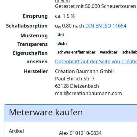
Getestet mit 50.000 Scheuertoure
Einsprung
ca. 1,5 %
Schallabsorption
α
0,80 nach
DIN EN ISO 11654
w
Musterung
Uni
Transparenz
dicht
Eigenschaften
schwer entflammbar
waschbar
schalla
ansehen
Datenblatt auf der Seite von Créa
Hersteller
Création Baumann GmbH
Paul Ehrlich Str. 7
63128 Dietzenbach
mail@creationbaumann.com
Meterware kaufen
Artikel
Alex 0101210-0834