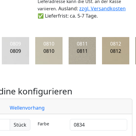
Lieferadresse kann die USt. an der Kasse
Ausland:
zzgl. Versandkosten
variieren.
✅ Lieferfrist: ca. 5-7 Tage.
0809
0810
0811
0812
0809
0810
0811
0812
ine konfigurieren
Wellenvorhang
Farbe
Stück