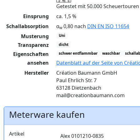
Getestet mit 50.000 Scheuertoure
Einsprung
ca. 1,5 %
Schallabsorption
α
0,80 nach
DIN EN ISO 11654
w
Musterung
Uni
Transparenz
dicht
Eigenschaften
schwer entflammbar
waschbar
schalla
ansehen
Datenblatt auf der Seite von Créa
Hersteller
Création Baumann GmbH
Paul Ehrlich Str. 7
63128 Dietzenbach
mail@creationbaumann.com
Meterware kaufen
Artikel
Alex 0101210-0835