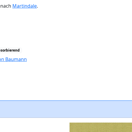
n nach
Martindale
.
bsorbierend
tion Baumann