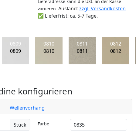
Lieferadresse kann die USt. an der Kasse
Ausland:
zzgl. Versandkosten
variieren.
✅ Lieferfrist: ca. 5-7 Tage.
0809
0810
0811
0812
0809
0810
0811
0812
ine konfigurieren
Wellenvorhang
Farbe
Stück