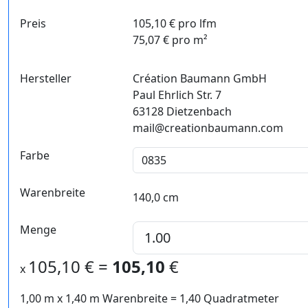
Preis
105,10 € pro lfm
75,07 € pro m²
Hersteller
Création Baumann GmbH
Paul Ehrlich Str. 7
63128 Dietzenbach
mail@creationbaumann.com
Farbe
Warenbreite
140,0 cm
Menge
105,10
€ =
105,10
€
x
1,00 m
x
1,40
m Warenbreite =
1,40
Quadratmeter