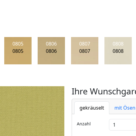
0805
0806
0807
0808
0805
0806
0807
0808
Ihre Wunschgard
gekräuselt
mit Ösen
Anzahl