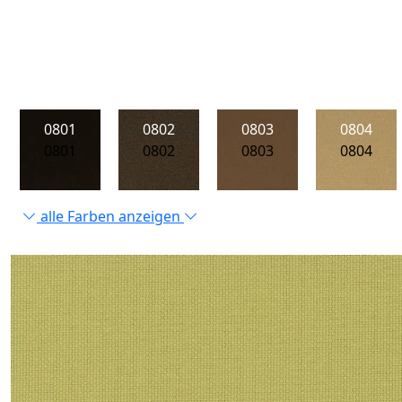
0801
0802
0803
0804
0801
0802
0803
0804
alle Farben anzeigen