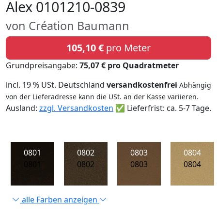
Alex 0101210-0839
von Création Baumann
105,10 €
pro Meter
Grundpreisangabe:
75,07 € pro Quadratmeter
incl. 19 % USt. Deutschland
versandkostenfrei
Abhängig
von der Lieferadresse kann die USt. an der Kasse variieren.
Ausland:
zzgl. Versandkosten
✅ Lieferfrist: ca. 5-7 Tage.
0801
0802
0803
0804
0801
0802
0803
0804
alle Farben anzeigen