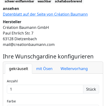
schwer entflammbar
waschbar
schallabsorbierend
ansehen
Datenblatt auf der Seite von Création Baumann
Hersteller
Création Baumann GmbH
Paul Ehrlich Str. 7
63128 Dietzenbach
mail@creationbaumann.com
Ihre Wunschgardine konfigurieren
gekräuselt
mit Ösen
Wellenvorhang
Anzahl
Stück
Farbe