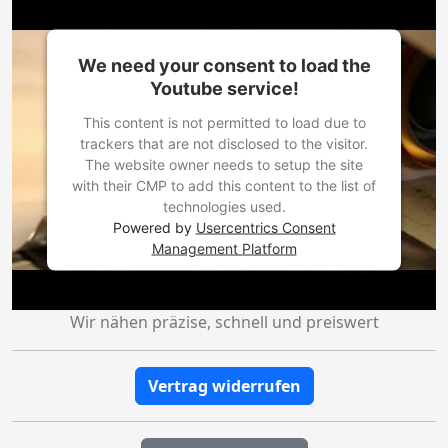
We need your consent to load the
Youtube service!
This content is not permitted to load due to
trackers that are not disclosed to the visitor.
The website owner needs to setup the site
with their CMP to add this content to the list of
technologies used.
Powered by
Usercentrics Consent
Management Platform
Wir nähen präzise, schnell und preiswert
Vertrag widerrufen