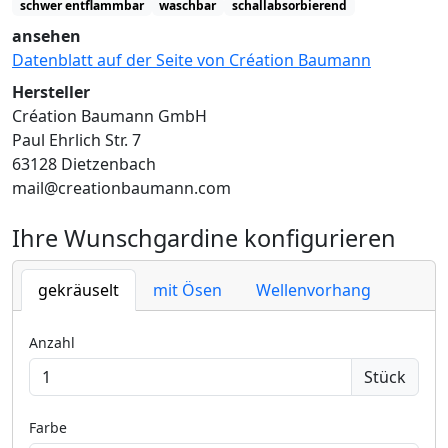
schwer entflammbar
waschbar
schallabsorbierend
ansehen
Datenblatt auf der Seite von Création Baumann
Hersteller
Création Baumann GmbH
Paul Ehrlich Str. 7
63128 Dietzenbach
mail@creationbaumann.com
Ihre Wunschgardine konfigurieren
gekräuselt
mit Ösen
Wellenvorhang
Anzahl
Stück
Farbe