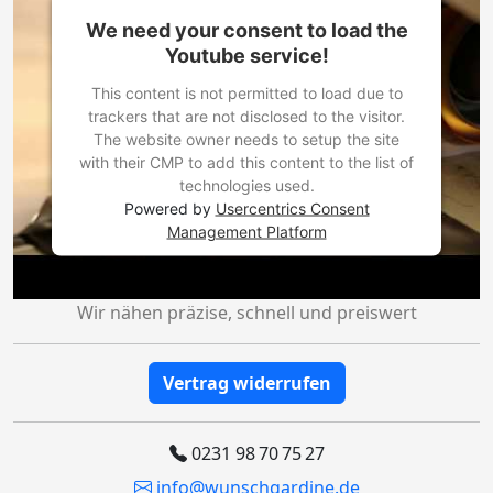
We need your consent to load the
Youtube service!
This content is not permitted to load due to
trackers that are not disclosed to the visitor.
The website owner needs to setup the site
with their CMP to add this content to the list of
technologies used.
Powered by
Usercentrics Consent
Management Platform
Wir nähen präzise, schnell und preiswert
Vertrag widerrufen
0231 98 70 75 27
info@wunschgardine.de