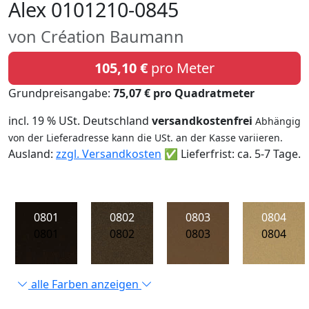
Alex 0101210-0845
von Création Baumann
105,10 €
pro Meter
Grundpreisangabe:
75,07 € pro Quadratmeter
incl. 19 % USt. Deutschland
versandkostenfrei
Abhängig
von der Lieferadresse kann die USt. an der Kasse variieren.
Ausland:
zzgl. Versandkosten
✅ Lieferfrist: ca. 5-7 Tage.
0801
0802
0803
0804
0801
0802
0803
0804
alle Farben anzeigen