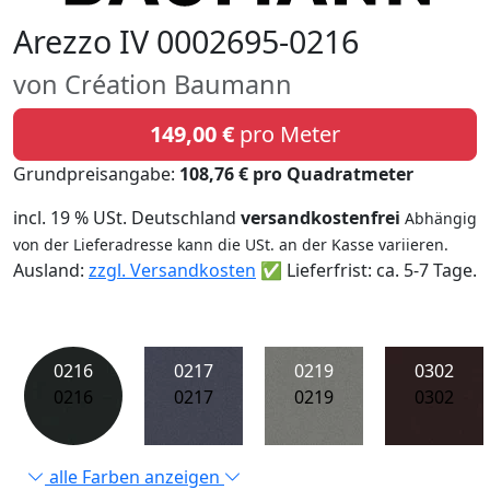
Arezzo IV 0002695-0216
von Création Baumann
149,00 €
pro Meter
Grundpreisangabe:
108,76 € pro Quadratmeter
incl. 19 % USt. Deutschland
versandkostenfrei
Abhängig
von der Lieferadresse kann die USt. an der Kasse variieren.
Ausland:
zzgl. Versandkosten
✅ Lieferfrist: ca. 5-7 Tage.
0216
0217
0219
0302
0216
0217
0219
0302
alle Farben anzeigen