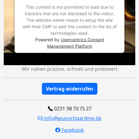
This content is not permitted to load due to
trackers that are not disclosed to the visitor.
The website owner needs to setup the site
with their CMP to add this content to the list of
technologies used.
Powered by
Usercentrics Consent
Management Platform
Wir nähen präzise, schnell und preiswert
Vertrag widerrufen
0231 98 70 75 27
info@wunschgardine.de
Facebook