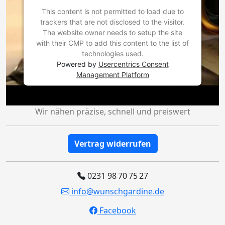
This content is not permitted to load due to
trackers that are not disclosed to the visitor.
The website owner needs to setup the site
with their CMP to add this content to the list of
technologies used.
Powered by
Usercentrics Consent
Management Platform
Wir nähen präzise, schnell und preiswert
Vertrag widerrufen
0231 98 70 75 27
info@wunschgardine.de
Facebook