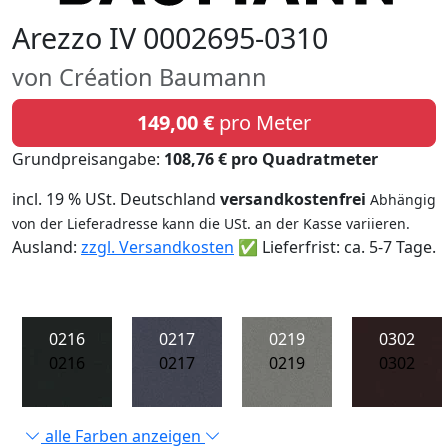
Arezzo IV 0002695-0310
von Création Baumann
149,00 €
pro Meter
Grundpreisangabe:
108,76 € pro Quadratmeter
incl. 19 % USt. Deutschland
versandkostenfrei
Abhängig
von der Lieferadresse kann die USt. an der Kasse variieren.
Ausland:
zzgl. Versandkosten
✅ Lieferfrist: ca. 5-7 Tage.
0216
0217
0219
0302
0216
0217
0219
0302
alle Farben anzeigen