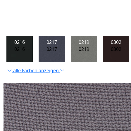
0216
0217
0219
0302
0216
0217
0219
0302
alle Farben anzeigen