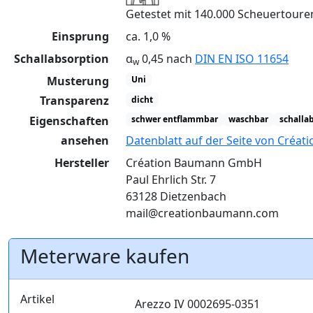
Getestet mit 140.000 Scheuertour
Einsprung
ca. 1,0 %
Schallabsorption
α
0,45 nach
DIN EN ISO 11654
w
Musterung
Uni
Transparenz
dicht
Eigenschaften
schwer entflammbar
waschbar
schalla
ansehen
Datenblatt auf der Seite von Créa
Hersteller
Création Baumann GmbH
Paul Ehrlich Str. 7
63128 Dietzenbach
mail@creationbaumann.com
Meterware kaufen
Artikel
Arezzo IV 0002695-0351