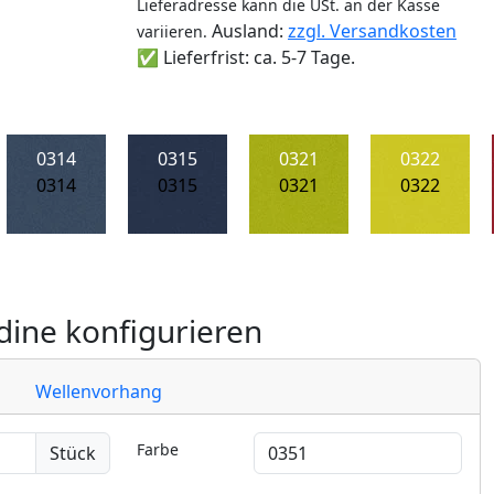
Lieferadresse kann die USt. an der Kasse
Ausland:
zzgl. Versandkosten
variieren.
✅ Lieferfrist: ca. 5-7 Tage.
0314
0315
0321
0322
0314
0315
0321
0322
ine konfigurieren
Wellenvorhang
Farbe
Stück