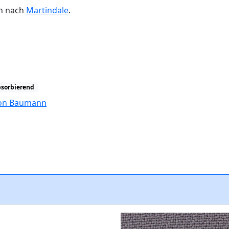
en nach
Martindale
.
bsorbierend
tion Baumann