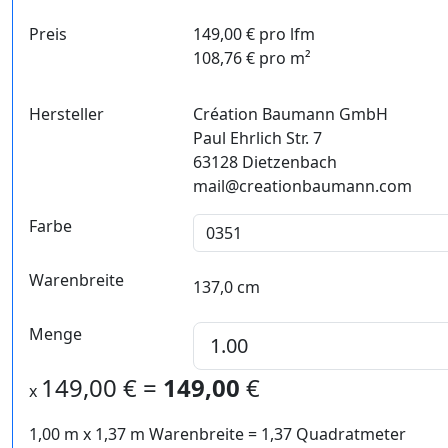
Preis
149,00 € pro lfm
108,76 € pro m²
Hersteller
Création Baumann GmbH
Paul Ehrlich Str. 7
63128 Dietzenbach
mail@creationbaumann.com
Farbe
Warenbreite
137,0 cm
Menge
149,00
€ =
149,00
€
x
1,00 m
x
1,37
m Warenbreite =
1,37
Quadratmeter