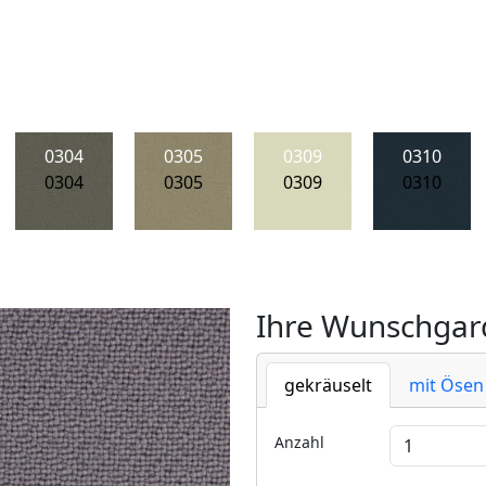
0304
0305
0309
0310
0304
0305
0309
0310
Ihre Wunschgard
gekräuselt
mit Ösen
Anzahl