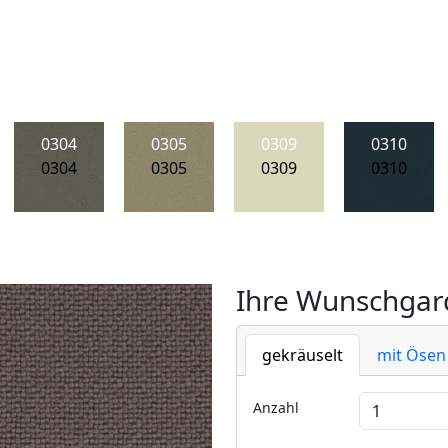
0304
0305
0309
0310
0304
0305
0309
0310
Ihre Wunschgard
gekräuselt
mit Ösen
Anzahl