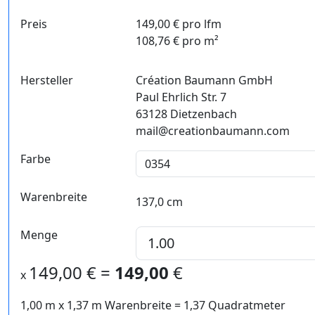
Preis
149,00 € pro lfm
108,76 € pro m²
Hersteller
Création Baumann GmbH
Paul Ehrlich Str. 7
63128 Dietzenbach
mail@creationbaumann.com
Farbe
Warenbreite
137,0 cm
Menge
149,00
€ =
149,00
€
x
1,00 m
x
1,37
m Warenbreite =
1,37
Quadratmeter