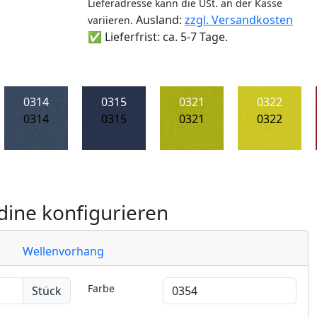
Lieferadresse kann die USt. an der Kasse
Ausland:
zzgl. Versandkosten
variieren.
✅ Lieferfrist: ca. 5-7 Tage.
0314
0315
0321
0322
0314
0315
0321
0322
ine konfigurieren
Wellenvorhang
Farbe
Stück