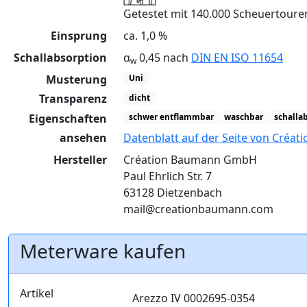
Getestet mit 140.000 Scheuertour
Einsprung
ca. 1,0 %
Schallabsorption
α
0,45 nach
DIN EN ISO 11654
w
Musterung
Uni
Transparenz
dicht
Eigenschaften
schwer entflammbar
waschbar
schalla
ansehen
Datenblatt auf der Seite von Créa
Hersteller
Création Baumann GmbH
Paul Ehrlich Str. 7
63128 Dietzenbach
mail@creationbaumann.com
Meterware kaufen
Artikel
Arezzo IV 0002695-0354