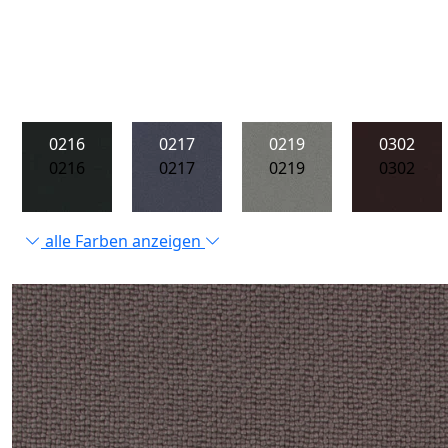
0216
0217
0219
0302
0216
0217
0219
0302
alle Farben anzeigen