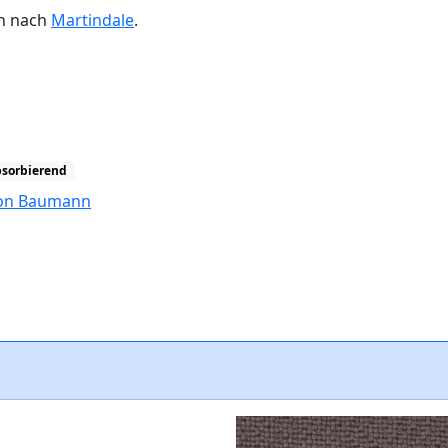
en nach
Martindale
.
bsorbierend
tion Baumann