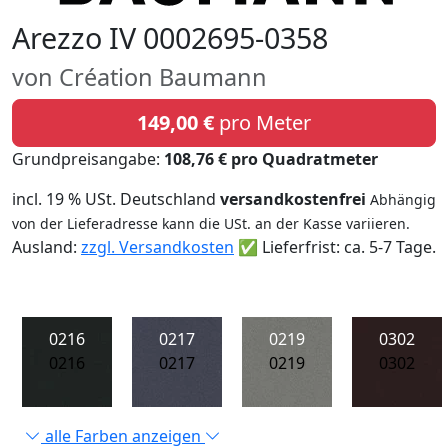
Arezzo IV 0002695-0358
von Création Baumann
149,00 €
pro Meter
Grundpreisangabe:
108,76 € pro Quadratmeter
incl. 19 % USt. Deutschland
versandkostenfrei
Abhängig
von der Lieferadresse kann die USt. an der Kasse variieren.
Ausland:
zzgl. Versandkosten
✅ Lieferfrist: ca. 5-7 Tage.
0216
0217
0219
0302
0216
0217
0219
0302
alle Farben anzeigen