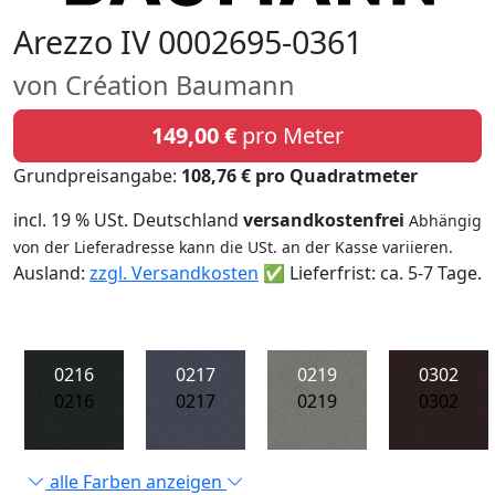
Arezzo IV 0002695-0361
von Création Baumann
149,00 €
pro Meter
Grundpreisangabe:
108,76 € pro Quadratmeter
incl. 19 % USt. Deutschland
versandkostenfrei
Abhängig
von der Lieferadresse kann die USt. an der Kasse variieren.
Ausland:
zzgl. Versandkosten
✅ Lieferfrist: ca. 5-7 Tage.
0216
0217
0219
0302
0216
0217
0219
0302
alle Farben anzeigen