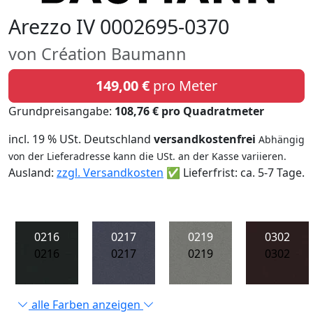
Arezzo IV 0002695-0370
von Création Baumann
149,00 €
pro Meter
Grundpreisangabe:
108,76 € pro Quadratmeter
incl. 19 % USt. Deutschland
versandkostenfrei
Abhängig
von der Lieferadresse kann die USt. an der Kasse variieren.
Ausland:
zzgl. Versandkosten
✅ Lieferfrist: ca. 5-7 Tage.
0216
0217
0219
0302
0216
0217
0219
0302
alle Farben anzeigen