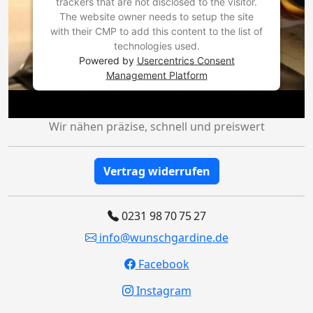
trackers that are not disclosed to the visitor.
The website owner needs to setup the site
with their CMP to add this content to the list of
technologies used.
Powered by
Usercentrics Consent
Management Platform
Wir nähen präzise, schnell und preiswert
Vertrag widerrufen
0231 98 70 75 27
info@wunschgardine.de
Facebook
Instagram