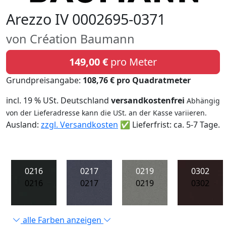
Arezzo IV 0002695-0371
von Création Baumann
149,00 €
pro Meter
Grundpreisangabe:
108,76 € pro Quadratmeter
incl. 19 % USt. Deutschland
versandkostenfrei
Abhängig
von der Lieferadresse kann die USt. an der Kasse variieren.
Ausland:
zzgl. Versandkosten
✅ Lieferfrist: ca. 5-7 Tage.
0216
0217
0219
0302
0216
0217
0219
0302
alle Farben anzeigen