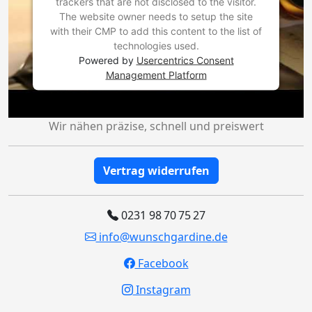
trackers that are not disclosed to the visitor.
The website owner needs to setup the site
with their CMP to add this content to the list of
technologies used.
Powered by
Usercentrics Consent
Management Platform
Wir nähen präzise, schnell und preiswert
Vertrag widerrufen
0231 98 70 75 27
info@wunschgardine.de
Facebook
Instagram