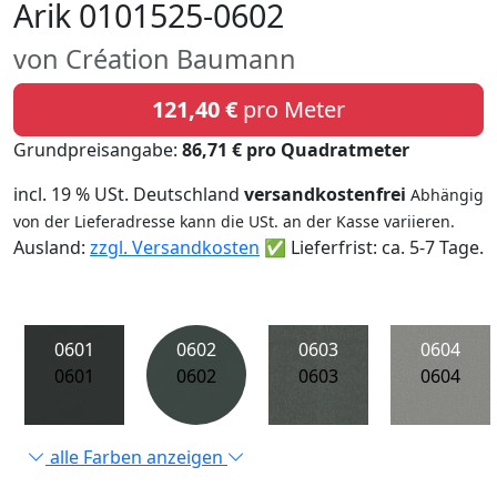
Arik 0101525-0602
von Création Baumann
121,40 €
pro Meter
Grundpreisangabe:
86,71 € pro Quadratmeter
incl. 19 % USt. Deutschland
versandkostenfrei
Abhängig
von der Lieferadresse kann die USt. an der Kasse variieren.
Ausland:
zzgl. Versandkosten
✅ Lieferfrist: ca. 5-7 Tage.
0601
0602
0603
0604
0601
0602
0603
0604
alle Farben anzeigen