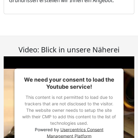
Grundrissen erstellen wir Ihnen ein Angebot.
Video: Blick in unsere Näherei
We need your consent to load the
Youtube service!
This content is not permitted to load due to
trackers that are not disclosed to the visitor.
The website owner needs to setup the site
with their CMP to add this content to the list of
technologies used.
Powered by
Usercentrics Consent
Management Platform