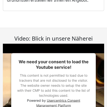
Grundrissen erstellen wir Ihnen ein Angebot.
Video: Blick in unsere Näherei
We need your consent to load the
Youtube service!
This content is not permitted to load due to
trackers that are not disclosed to the visitor.
The website owner needs to setup the site
with their CMP to add this content to the list of
technologies used.
Powered by
Usercentrics Consent
Management Platform