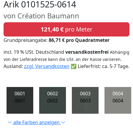
Arik 0101525-0614
von Création Baumann
121,40 €
pro Meter
Grundpreisangabe:
86,71 € pro Quadratmeter
incl. 19 % USt. Deutschland
versandkostenfrei
Abhängig
von der Lieferadresse kann die USt. an der Kasse variieren.
Ausland:
zzgl. Versandkosten
✅ Lieferfrist: ca. 5-7 Tage.
0601
0602
0603
0604
0601
0602
0603
0604
alle Farben anzeigen