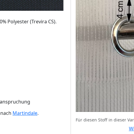
% Polyester (Trevira CS).
Beanspruchung
n nach
Martindale
.
Für diesen Stoff in dieser V
Wi