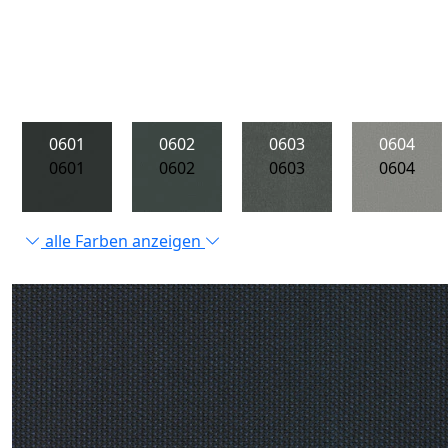
0601
0602
0603
0604
0601
0602
0603
0604
alle Farben anzeigen