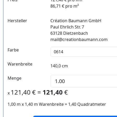
86,71 € pro m²
Hersteller
Création Baumann GmbH
Paul Ehrlich Str. 7
63128 Dietzenbach
mail@creationbaumann.com
Farbe
Warenbreite
140,0 cm
Menge
121,40
€ =
121,40
€
x
1,00 m
x
1,40
m Warenbreite =
1,40
Quadratmeter