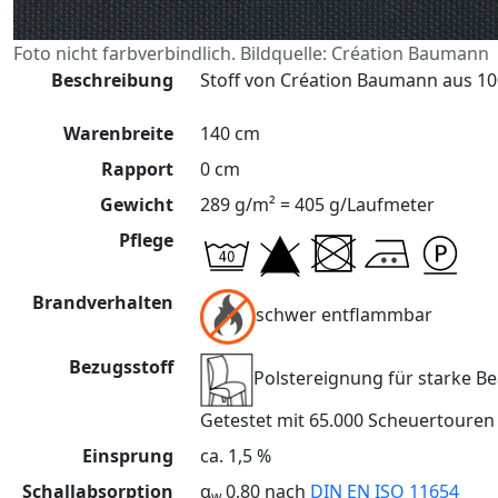
Foto nicht farbverbindlich. Bildquelle: Création Baumann
Beschreibung
Stoff von Création Baumann aus 100
Warenbreite
140 cm
Rapport
0 cm
Gewicht
289 g/m² = 405 g/Laufmeter
Pflege
Brandverhalten
schwer entflammbar
Bezugsstoff
Polstereignung für starke 
Getestet mit 65.000 Scheuertoure
Einsprung
ca. 1,5 %
Schallabsorption
α
0,80 nach
DIN EN ISO 11654
w