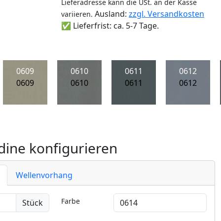
Lieferadresse kann die USt. an der Kasse
Ausland:
zzgl. Versandkosten
variieren.
✅ Lieferfrist: ca. 5-7 Tage.
0609
0610
0611
0612
0609
0610
0611
0612
ine konfigurieren
Wellenvorhang
Farbe
Stück