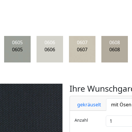
0605
0606
0607
0608
0605
0606
0607
0608
Ihre Wunschgard
gekräuselt
mit Ösen
Anzahl