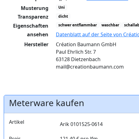
Musterung
Uni
Transparenz
dicht
Eigenschaften
schwer entflammbar
waschbar
schalla
ansehen
Datenblatt auf der Seite von Créa
Hersteller
Création Baumann GmbH
Paul Ehrlich Str. 7
63128 Dietzenbach
mail@creationbaumann.com
Meterware kaufen
Artikel
Arik 0101525-0614
Preis
121,40 € pro lfm