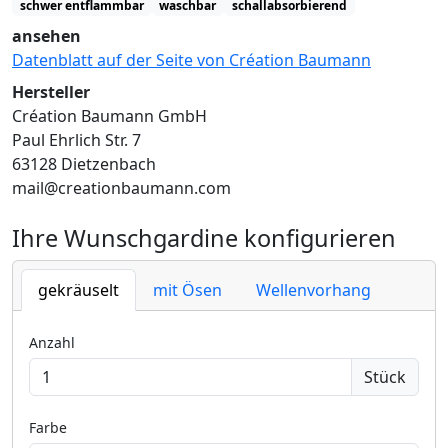
schwer entflammbar
waschbar
schallabsorbierend
ansehen
Datenblatt auf der Seite von Création Baumann
Hersteller
Création Baumann GmbH
Paul Ehrlich Str. 7
63128 Dietzenbach
mail@creationbaumann.com
Ihre Wunschgardine konfigurieren
gekräuselt
mit Ösen
Wellenvorhang
Anzahl
Stück
Farbe