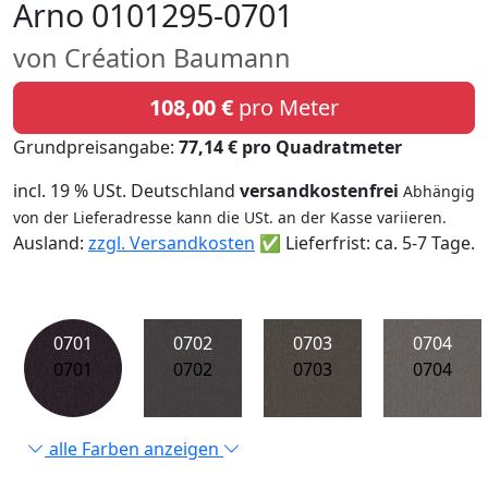
Arno 0101295-0701
von Création Baumann
108,00 €
pro Meter
Grundpreisangabe:
77,14 € pro Quadratmeter
incl. 19 % USt. Deutschland
versandkostenfrei
Abhängig
von der Lieferadresse kann die USt. an der Kasse variieren.
Ausland:
zzgl. Versandkosten
✅ Lieferfrist: ca. 5-7 Tage.
0701
0702
0703
0704
0701
0702
0703
0704
alle Farben anzeigen