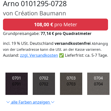
Arno 0101295-0728
von Création Baumann
108,00 €
pro Meter
Grundpreisangabe:
77,14 € pro Quadratmeter
incl. 19 % USt. Deutschland
versandkostenfrei
Abhängig
von der Lieferadresse kann die USt. an der Kasse variieren.
Ausland:
zzgl. Versandkosten
✅ Lieferfrist: ca. 5-7 Tage.
0701
0702
0703
0704
0701
0702
0703
0704
alle Farben anzeigen