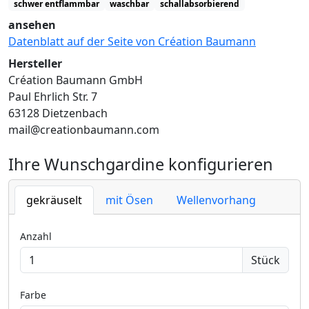
schwer entflammbar
waschbar
schallabsorbierend
ansehen
Datenblatt auf der Seite von Création Baumann
Hersteller
Création Baumann GmbH
Paul Ehrlich Str. 7
63128 Dietzenbach
mail@creationbaumann.com
Ihre Wunschgardine konfigurieren
gekräuselt
mit Ösen
Wellenvorhang
Anzahl
Stück
Farbe