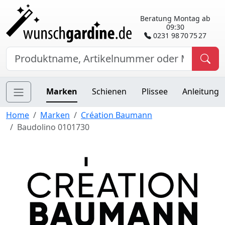
Beratung Montag ab
09:30
0231 98 70 75 27
Marken
Schienen
Plissee
Anleitung
Home
Marken
Création Baumann
Baudolino 0101730