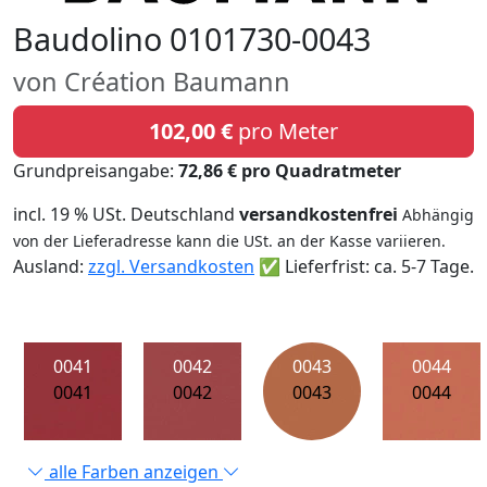
Baudolino 0101730-0043
von Création Baumann
102,00 €
pro Meter
Grundpreisangabe:
72,86 € pro Quadratmeter
incl. 19 % USt. Deutschland
versandkostenfrei
Abhängig
von der Lieferadresse kann die USt. an der Kasse variieren.
Ausland:
zzgl. Versandkosten
✅ Lieferfrist: ca. 5-7 Tage.
0041
0042
0043
0044
0041
0042
0043
0044
alle Farben anzeigen