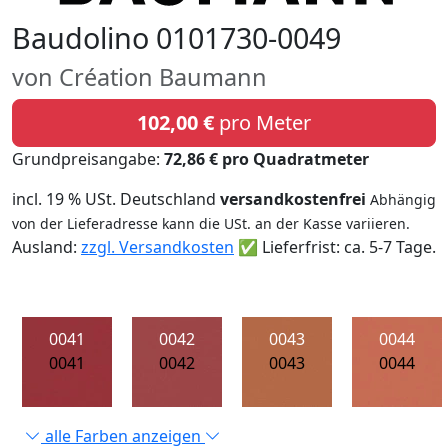
Baudolino 0101730-0049
von Création Baumann
102,00 €
pro Meter
Grundpreisangabe:
72,86 € pro Quadratmeter
incl. 19 % USt. Deutschland
versandkostenfrei
Abhängig
von der Lieferadresse kann die USt. an der Kasse variieren.
Ausland:
zzgl. Versandkosten
✅ Lieferfrist: ca. 5-7 Tage.
0041
0042
0043
0044
0041
0042
0043
0044
alle Farben anzeigen