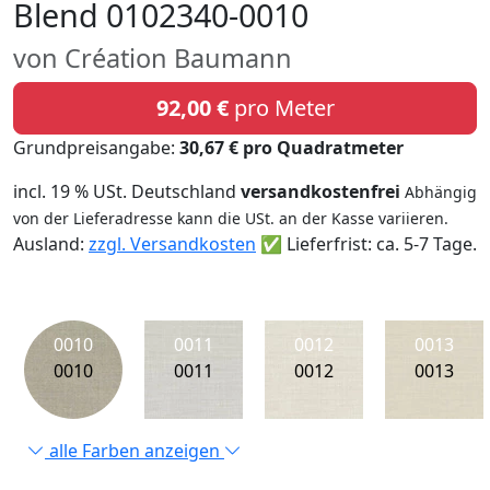
Blend 0102340-0010
von Création Baumann
92,00 €
pro Meter
Grundpreisangabe:
30,67 € pro Quadratmeter
incl. 19 % USt. Deutschland
versandkostenfrei
Abhängig
von der Lieferadresse kann die USt. an der Kasse variieren.
Ausland:
zzgl. Versandkosten
✅ Lieferfrist: ca. 5-7 Tage.
0010
0011
0012
0013
0010
0011
0012
0013
alle Farben anzeigen