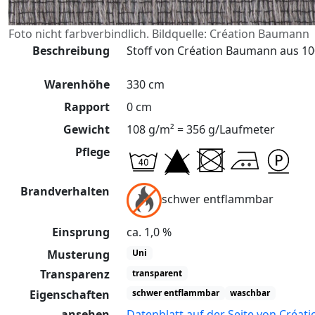
Foto nicht farbverbindlich. Bildquelle: Création Baumann
Beschreibung
Stoff von Création Baumann aus 100
Warenhöhe
330 cm
Rapport
0 cm
Gewicht
108 g/m² = 356 g/Laufmeter
Pflege
Brandverhalten
schwer entflammbar
Einsprung
ca. 1,0 %
Musterung
Uni
Transparenz
transparent
Eigenschaften
schwer entflammbar
waschbar
ansehen
Datenblatt auf der Seite von Créa