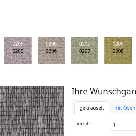
0205
0206
0207
0208
0205
0206
0207
0208
Ihre Wunschgard
gekräuselt
mit Ösen
Anzahl