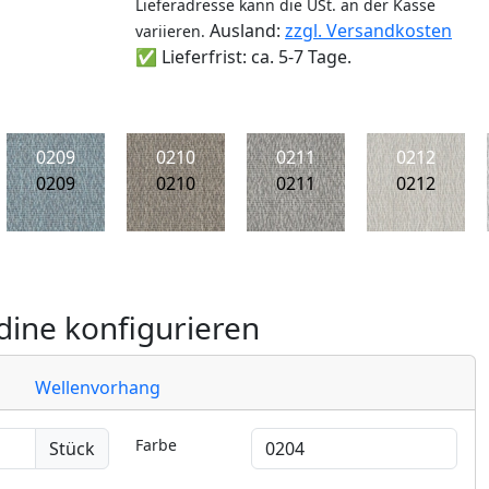
Lieferadresse kann die USt. an der Kasse
Ausland:
zzgl. Versandkosten
variieren.
✅ Lieferfrist: ca. 5-7 Tage.
0209
0210
0211
0212
0209
0210
0211
0212
ine konfigurieren
Wellenvorhang
Farbe
Stück