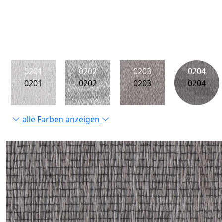
0201
0202
0203
0204
0201
0202
0203
0204
alle Farben anzeigen