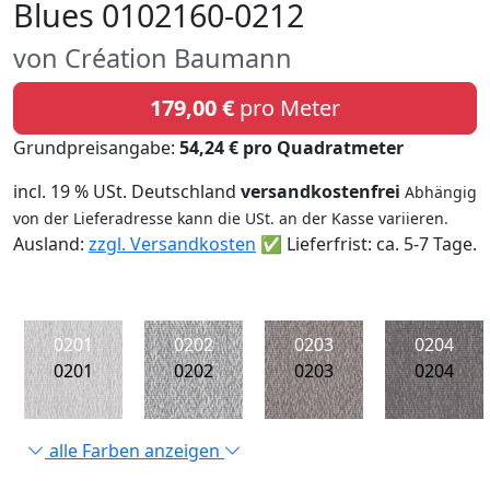
Blues 0102160-0212
von Création Baumann
179,00 €
pro Meter
Grundpreisangabe:
54,24 € pro Quadratmeter
incl. 19 % USt. Deutschland
versandkostenfrei
Abhängig
von der Lieferadresse kann die USt. an der Kasse variieren.
Ausland:
zzgl. Versandkosten
✅ Lieferfrist: ca. 5-7 Tage.
0201
0202
0203
0204
0201
0202
0203
0204
alle Farben anzeigen