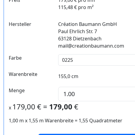
Preis
179,00 € pro lfm
115,48 € pro m²
Hersteller
Création Baumann GmbH
Paul Ehrlich Str. 7
63128 Dietzenbach
mail@creationbaumann.com
Farbe
Warenbreite
155,0 cm
Menge
179,00
€ =
179,00
€
x
1,00 m
x
1,55
m Warenbreite =
1,55
Quadratmeter