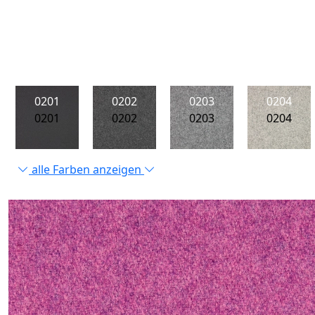
0201
0202
0203
0204
0201
0202
0203
0204
alle Farben anzeigen