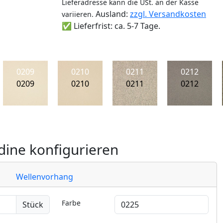
Lieferadresse kann die USt. an der Kasse
Ausland:
zzgl. Versandkosten
variieren.
✅ Lieferfrist: ca. 5-7 Tage.
0209
0210
0211
0212
0209
0210
0211
0212
ine konfigurieren
Wellenvorhang
Farbe
Stück