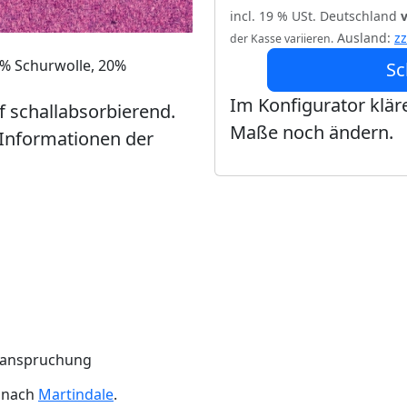
incl. 19 % USt. Deutschland
Ausland:
z
der Kasse variieren.
0% Schurwolle, 20%
Sc
Im Konfigurator kläre
ff schallabsorbierend.
Maße noch ändern.
 Informationen der
Beanspruchung
n nach
Martindale
.