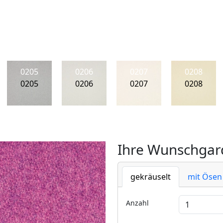
0205
0206
0207
0208
0205
0206
0207
0208
Ihre Wunschgard
gekräuselt
mit Ösen
Anzahl