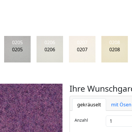
0205
0206
0207
0208
0205
0206
0207
0208
Ihre Wunschgard
gekräuselt
mit Ösen
Anzahl