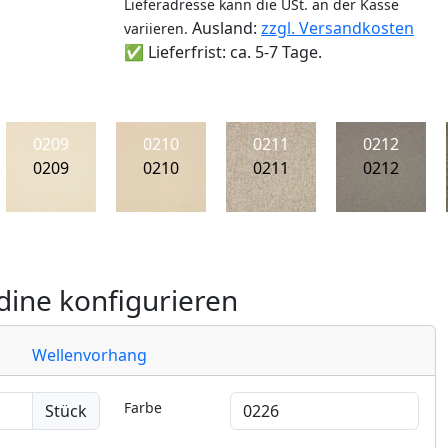
Lieferadresse kann die USt. an der Kasse
Ausland:
zzgl. Versandkosten
variieren.
✅ Lieferfrist: ca. 5-7 Tage.
0209
0210
0211
0212
0209
0210
0211
0212
ine konfigurieren
Wellenvorhang
Farbe
Stück