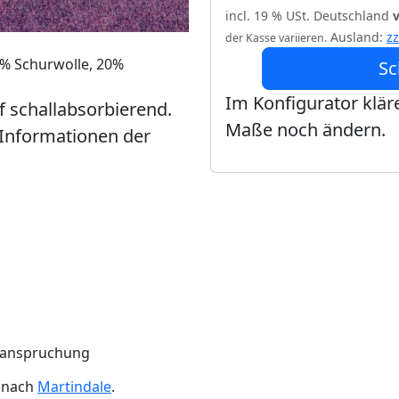
incl. 19 % USt. Deutschland
Ausland:
z
der Kasse variieren.
0% Schurwolle, 20%
Sc
Im Konfigurator kläre
ff schallabsorbierend.
Maße noch ändern.
 Informationen der
Beanspruchung
n nach
Martindale
.