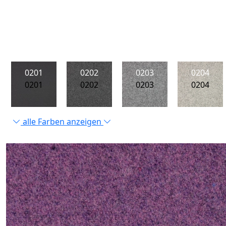
0201
0202
0203
0204
0201
0202
0203
0204
alle Farben anzeigen