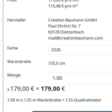
Preis
179,00 € pro lfm
115,48 € pro m²
Hersteller
Création Baumann GmbH
Paul Ehrlich Str. 7
63128 Dietzenbach
mail@creationbaumann.com
Farbe
Warenbreite
155,0 cm
Menge
179,00
€ =
179,00
€
x
1,00 m
x
1,55
m Warenbreite =
1,55
Quadratmeter