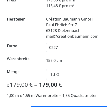
Preis
179,00 € pro lfm
115,48 € pro m²
Hersteller
Création Baumann GmbH
Paul Ehrlich Str. 7
63128 Dietzenbach
mail@creationbaumann.com
Farbe
Warenbreite
155,0 cm
Menge
179,00
€ =
179,00
€
x
1,00 m
x
1,55
m Warenbreite =
1,55
Quadratmeter