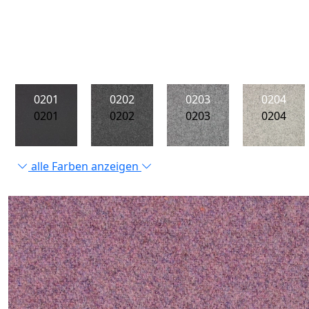
0201
0202
0203
0204
0201
0202
0203
0204
alle Farben anzeigen