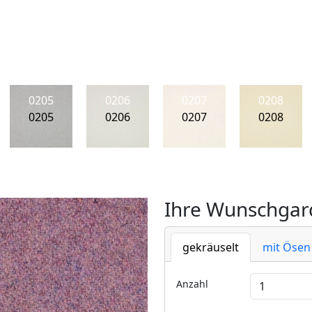
0205
0206
0207
0208
0205
0206
0207
0208
Ihre Wunschgard
gekräuselt
mit Ösen
Anzahl