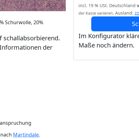
incl. 19 % USt. Deutschland
Ausland:
z
der Kasse variieren.
0% Schurwolle, 20%
Sc
Im Konfigurator kläre
ff schallabsorbierend.
Maße noch ändern.
 Informationen der
Beanspruchung
n nach
Martindale
.