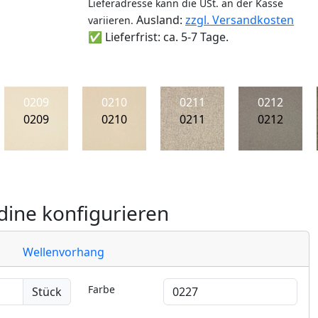
Lieferadresse kann die USt. an der Kasse
Ausland:
zzgl. Versandkosten
variieren.
✅ Lieferfrist: ca. 5-7 Tage.
0209
0210
0211
0212
0209
0210
0211
0212
ine konfigurieren
Wellenvorhang
Farbe
Stück