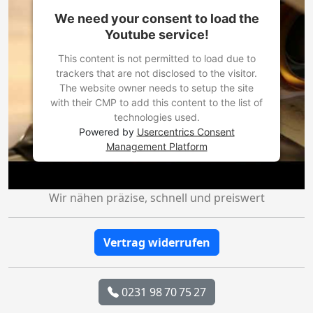
We need your consent to load the
Youtube service!
This content is not permitted to load due to
trackers that are not disclosed to the visitor.
The website owner needs to setup the site
with their CMP to add this content to the list of
technologies used.
Powered by
Usercentrics Consent
Management Platform
Wir nähen präzise, schnell und preiswert
Vertrag widerrufen
0231 98 70 75 27