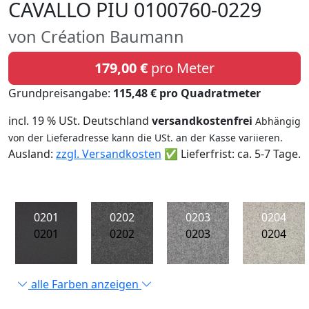
CAVALLO PIU 0100760-0229
von Création Baumann
179,00 €
pro Meter
Grundpreisangabe:
115,48 € pro Quadratmeter
incl. 19 % USt. Deutschland
versandkostenfrei
Abhängig
von der Lieferadresse kann die USt. an der Kasse variieren.
Ausland:
zzgl. Versandkosten
✅ Lieferfrist: ca. 5-7 Tage.
0201
0202
0203
0204
0201
0202
0203
0204
alle Farben anzeigen