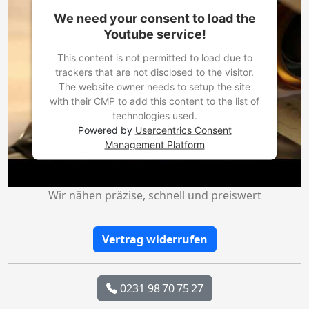
We need your consent to load the
Youtube service!
This content is not permitted to load due to
trackers that are not disclosed to the visitor.
The website owner needs to setup the site
with their CMP to add this content to the list of
technologies used.
Powered by
Usercentrics Consent
Management Platform
Wir nähen präzise, schnell und preiswert
Vertrag widerrufen
0231 98 70 75 27