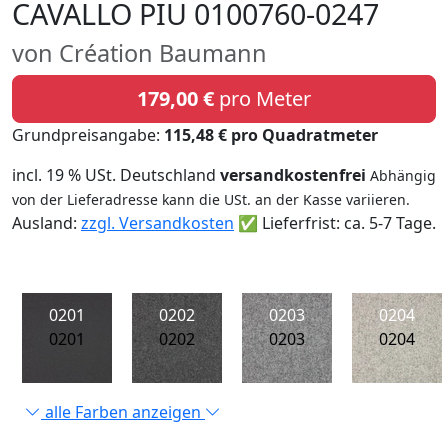
CAVALLO PIU 0100760-0247
von Création Baumann
179,00 €
pro Meter
Grundpreisangabe:
115,48 € pro Quadratmeter
incl. 19 % USt. Deutschland
versandkostenfrei
Abhängig
von der Lieferadresse kann die USt. an der Kasse variieren.
Ausland:
zzgl. Versandkosten
✅ Lieferfrist: ca. 5-7 Tage.
0201
0202
0203
0204
0201
0202
0203
0204
alle Farben anzeigen