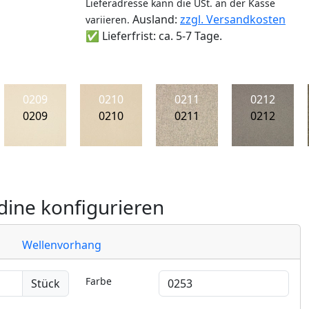
Lieferadresse kann die USt. an der Kasse
Ausland:
zzgl. Versandkosten
variieren.
✅ Lieferfrist: ca. 5-7 Tage.
0209
0210
0211
0212
0209
0210
0211
0212
ine konfigurieren
Wellenvorhang
Farbe
Stück