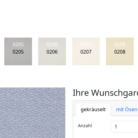
0205
0206
0207
0208
0205
0206
0207
0208
Ihre Wunschgard
gekräuselt
mit Ösen
Anzahl