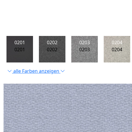
0201
0202
0203
0204
0201
0202
0203
0204
alle Farben anzeigen