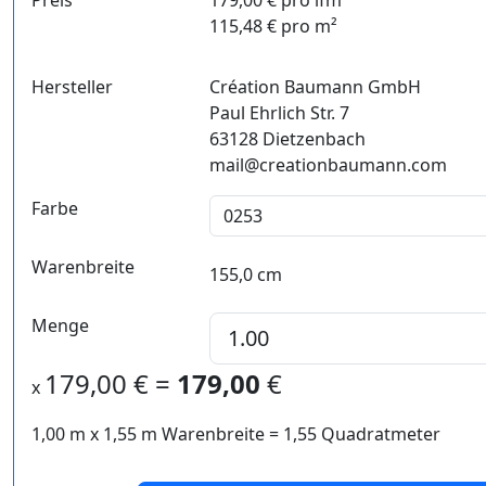
Preis
179,00 € pro lfm
115,48 € pro m²
Hersteller
Création Baumann GmbH
Paul Ehrlich Str. 7
63128 Dietzenbach
mail@creationbaumann.com
Farbe
Warenbreite
155,0 cm
Menge
179,00
€ =
179,00
€
x
1,00 m
x
1,55
m Warenbreite =
1,55
Quadratmeter