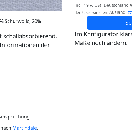
incl. 19 % USt. Deutschland
Ausland:
z
der Kasse variieren.
0% Schurwolle, 20%
Sc
Im Konfigurator kläre
ff schallabsorbierend.
Maße noch ändern.
 Informationen der
Beanspruchung
n nach
Martindale
.